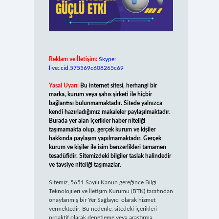
Reklam ve İletişim:
Skype:
live:.cid.575569c608265c69
Yasal Uyarı:
Bu internet sitesi, herhangi bir
marka, kurum veya şahıs şirketi ile hiçbir
bağlantısı bulunmamaktadır. Sitede yalnızca
kendi hazırladığımız makaleler paylaşılmaktadır.
Burada yer alan içerikler haber niteliği
taşımamakta olup, gerçek kurum ve kişiler
hakkında paylaşım yapılmamaktadır. Gerçek
kurum ve kişiler ile isim benzerlikleri tamamen
tesadüfidir. Sitemizdeki bilgiler taslak halindedir
ve tavsiye niteliği taşımazlar.
Sitemiz, 5651 Sayılı Kanun gereğince Bilgi
Teknolojileri ve İletişim Kurumu (BTK) tarafından
onaylanmış bir Yer Sağlayıcı olarak hizmet
vermektedir. Bu nedenle, sitedeki içerikleri
proaktif olarak denetleme veya araştırma