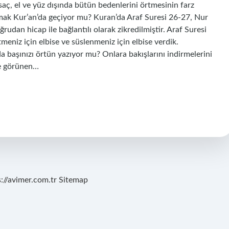
 saç, el ve yüz dışında bütün bedenlerini örtmesinin farz
lmak Kur’an’da geçiyor mu? Kuran’da Araf Suresi 26-27, Nur
rudan hicap ile bağlantılı olarak zikredilmiştir. Araf Suresi
tmeniz için elbise ve süslenmeniz için elbise verdik.
a başınızı örtün yazıyor mu? Onlara bakışlarını indirmelerini
ece görünen…
s://avimer.com.tr
Sitemap