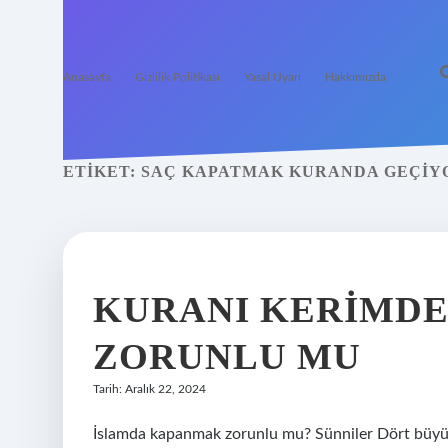
Anasayfa
Gizlilik Politikası
Yasal Uyarı
Hakkımızda
ETIKET:
SAÇ KAPATMAK KURANDA GEÇIY
KURANI KERIMD
ZORUNLU MU
Tarih: Aralık 22, 2024
İslamda kapanmak zorunlu mu? Sünniler Dört büyük 