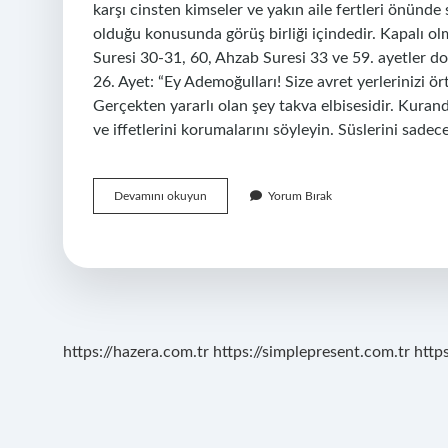
karşı cinsten kimseler ve yakın aile fertleri önünde
olduğu konusunda görüş birliği içindedir. Kapalı o
Suresi 30-31, 60, Ahzab Suresi 33 ve 59. ayetler doğ
26. Ayet: “Ey Ademoğulları! Size avret yerlerinizi ör
Gerçekten yararlı olan şey takva elbisesidir. Kurand
ve iffetlerini korumalarını söyleyin. Süslerini sad
Kuranı
Devamını okuyun
Yorum Bırak
Kerimde
Kapanmak
Zorunlu
Mu
https://hazera.com.tr
https://simplepresent.com.tr
http