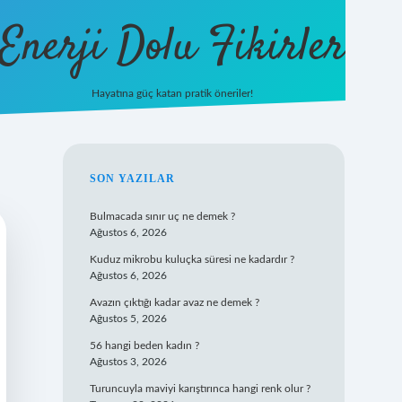
Enerji Dolu Fikirler
Hayatına güç katan pratik öneriler!
/
ilbet
ilbet.casino
ilbet.online
betexper
betexper.xyz
elexbet canlı
SIDEBAR
SON YAZILAR
Bulmacada sınır uç ne demek ?
Ağustos 6, 2026
Kuduz mikrobu kuluçka süresi ne kadardır ?
Ağustos 6, 2026
Avazın çıktığı kadar avaz ne demek ?
Ağustos 5, 2026
56 hangi beden kadın ?
Ağustos 3, 2026
Turuncuyla maviyi karıştırınca hangi renk olur ?