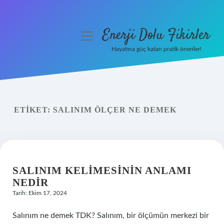
Enerji Dolu Fikirler
menüyü
aç
Hayatına güç katan pratik öneriler!
Anasayfa
Gizlilik Politikası
ETIKET:
SALINIM ÖLÇER NE DEMEK
Yasal Uyarı
Hakkımızda
SALINIM KELIMESININ ANLAMI
NEDIR
Tarih: Ekim 17, 2024
Salınım ne demek TDK? Salınım, bir ölçümün merkezi bir