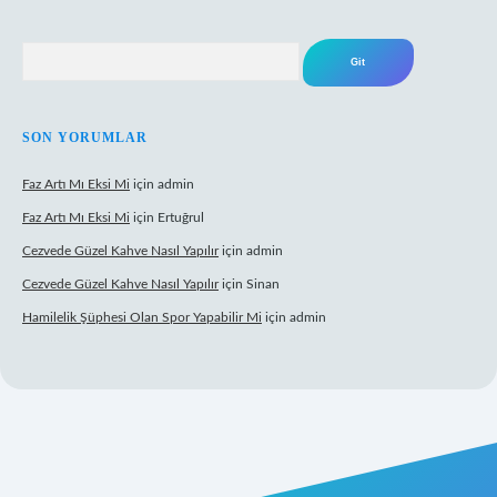
Arama
SON YORUMLAR
Faz Artı Mı Eksi Mi
için
admin
Faz Artı Mı Eksi Mi
için
Ertuğrul
Cezvede Güzel Kahve Nasıl Yapılır
için
admin
Cezvede Güzel Kahve Nasıl Yapılır
için
Sinan
Hamilelik Şüphesi Olan Spor Yapabilir Mi
için
admin
et canlı