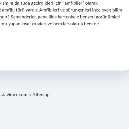
kısmını da suda geçirdikleri için “amfibiler” olarak
 amfibi türü vardır. Amfibileri ve sürüngenleri inceleyen bilim
ndır? Semenderler, genellikle kertenkele benzeri görünümleri,
ıkıntı yapan kısa uzuvları ve hem larvalarda hem de
s://avimer.com.tr
Sitemap