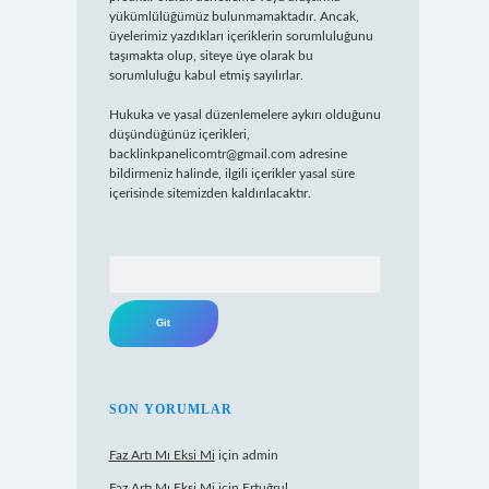
yükümlülüğümüz bulunmamaktadır. Ancak,
üyelerimiz yazdıkları içeriklerin sorumluluğunu
taşımakta olup, siteye üye olarak bu
sorumluluğu kabul etmiş sayılırlar.
Hukuka ve yasal düzenlemelere aykırı olduğunu
düşündüğünüz içerikleri,
backlinkpanelicomtr@gmail.com
adresine
bildirmeniz halinde, ilgili içerikler yasal süre
içerisinde sitemizden kaldırılacaktır.
Arama
SON YORUMLAR
Faz Artı Mı Eksi Mi
için
admin
Faz Artı Mı Eksi Mi
için
Ertuğrul