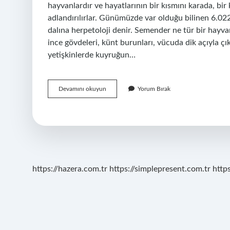
hayvanlardır ve hayatlarının bir kısmını karada, bir 
adlandırılırlar. Günümüzde var olduğu bilinen 6.022
dalına herpetoloji denir. Semender ne tür bir hayva
ince gövdeleri, künt burunları, vücuda dik açıyla ç
yetişkinlerde kuyruğun…
Semender
Devamını okuyun
Yorum Bırak
Iki
Yaşamlı
Hayvan
Mı
https://hazera.com.tr
https://simplepresent.com.tr
http