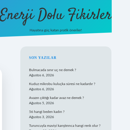
Enerji Dolu Fikirler
Hayatına güç katan pratik öneriler!
/
ilbet
ilbet.casino
ilbet.online
betexper
betexper.xyz
elexbet canlı
SIDEBAR
SON YAZILAR
Bulmacada sınır uç ne demek ?
Ağustos 6, 2026
Kuduz mikrobu kuluçka süresi ne kadardır ?
Ağustos 6, 2026
Avazın çıktığı kadar avaz ne demek ?
Ağustos 5, 2026
56 hangi beden kadın ?
Ağustos 3, 2026
Turuncuyla maviyi karıştırınca hangi renk olur ?