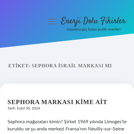
Enerji Dolu Fikirler
menüyü
aç
Hayatına güç katan pratik öneriler!
Anasayfa
Gizlilik Politikası
ETIKET:
SEPHORA İSRAIL MARKASI MI
Yasal Uyarı
Hakkımızda
SEPHORA MARKASI KIME AIT
Tarih: Eylül 30, 2024
Sephora mağazaları kimin? Şirket 1969 yılında Limoges’te
kuruldu ve şu anda merkezi Fransa’nın Neuilly-sur-Seine