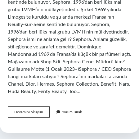
kentinde bulunuyor. Sephora, 1996’dan beri lüks mal
grubu LVMH’nin mülkiyetindedir. Şirket 1969 yılında
Limoges’te kuruldu ve şu anda merkezi Fransa’nın
Neuilly-sur-Seine kentinde bulunuyor. Sephora,
1996’dan beri lüks mal grubu LVMH’nin mülkiyetindedir.
Sephora ismi ne anlama gelir? Sephora. Anlamı güzellik,
stil eğlence ve zarafet demektir. Dominique
Mandonnaud 1969’da Fransa’da küçük bir parfümeri açtı.
Mağazanın adı Shop 8’di. Sephora Genel Müdürü kim?
Guillaume Motte (1 Ocak 2023–)Sephora / CEO Sephora
hangi markaları satıyor? Sephora’nın markaları arasında
Chanel, Dior, Hermes, Sephora Collection, Benefit, Nars,
Huda Beauty, Fenty Beauty, Too…
Sephora
Devamını okuyun
Yorum Bırak
Markası
Kime
Ait