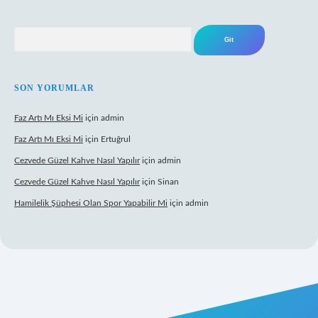
Arama
SON YORUMLAR
Faz Artı Mı Eksi Mi
için
admin
Faz Artı Mı Eksi Mi
için
Ertuğrul
Cezvede Güzel Kahve Nasıl Yapılır
için
admin
Cezvede Güzel Kahve Nasıl Yapılır
için
Sinan
Hamilelik Şüphesi Olan Spor Yapabilir Mi
için
admin
t canlı