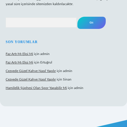
yasal süre içerisinde sitemizden kaldırılacaktır.
Arama
SON YORUMLAR
Faz Artı Mı Eksi Mi
için
admin
Faz Artı Mı Eksi Mi
için
Ertuğrul
Cezvede Güzel Kahve Nasıl Yapılır
için
admin
Cezvede Güzel Kahve Nasıl Yapılır
için
Sinan
Hamilelik Şüphesi Olan Spor Yapabilir Mi
için
admin
t canlı