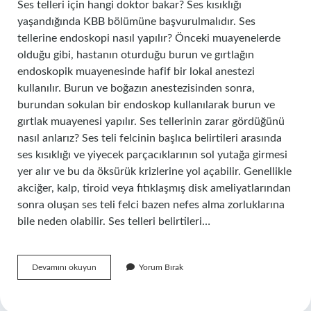
Ses telleri için hangi doktor bakar? Ses kısıklığı
yaşandığında KBB bölümüne başvurulmalıdır. Ses
tellerine endoskopi nasıl yapılır? Önceki muayenelerde
olduğu gibi, hastanın oturduğu burun ve gırtlağın
endoskopik muayenesinde hafif bir lokal anestezi
kullanılır. Burun ve boğazın anestezisinden sonra,
burundan sokulan bir endoskop kullanılarak burun ve
gırtlak muayenesi yapılır. Ses tellerinin zarar gördüğünü
nasıl anlarız? Ses teli felcinin başlıca belirtileri arasında
ses kısıklığı ve yiyecek parçacıklarının sol yutağa girmesi
yer alır ve bu da öksürük krizlerine yol açabilir. Genellikle
akciğer, kalp, tiroid veya fıtıklaşmış disk ameliyatlarından
sonra oluşan ses teli felci bazen nefes alma zorluklarına
bile neden olabilir. Ses telleri belirtileri…
Ses
Devamını okuyun
Yorum Bırak
Telleri
Nasıl
Muayene