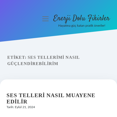
Enerji Dolu Fikirler
menüyü
aç
Hayatına güç katan pratik öneriler!
Anasayfa
Gizlilik Politikası
ETIKET:
SES TELLERIMI NASIL
Yasal Uyarı
GÜÇLENDIREBILIRIM
Hakkımızda
SES TELLERI NASIL MUAYENE
EDILIR
Tarih: Eylül 21, 2024