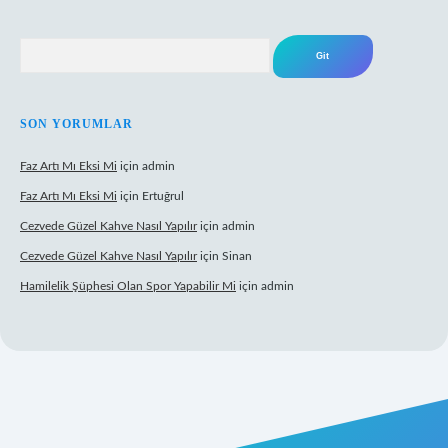
Arama
SON YORUMLAR
Faz Artı Mı Eksi Mi
için
admin
Faz Artı Mı Eksi Mi
için
Ertuğrul
Cezvede Güzel Kahve Nasıl Yapılır
için
admin
Cezvede Güzel Kahve Nasıl Yapılır
için
Sinan
Hamilelik Şüphesi Olan Spor Yapabilir Mi
için
admin
xbet canlı