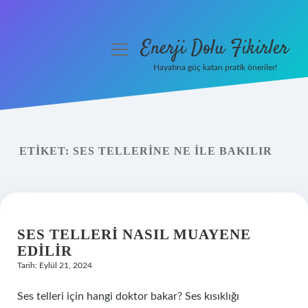
Enerji Dolu Fikirler
menüyü
aç
Hayatına güç katan pratik öneriler!
Anasayfa
Gizlilik Politikası
ETIKET:
SES TELLERINE NE ILE BAKILIR
Yasal Uyarı
Hakkımızda
SES TELLERI NASIL MUAYENE
EDILIR
Tarih: Eylül 21, 2024
Ses telleri için hangi doktor bakar? Ses kısıklığı