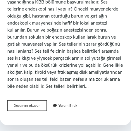
yaşandığında KBB bölümüne başvurulmalıdır. Ses
tellerine endoskopi nasıl yapılır? Önceki muayenelerde
olduğu gibi, hastanın oturduğu burun ve gırtlağın
endoskopik muayenesinde hafif bir lokal anestezi
kullanılır. Burun ve boğazın anestezisinden sonra,
burundan sokulan bir endoskop kullanılarak burun ve
gırtlak muayenesi yapılır. Ses tellerinin zarar gördüğünü
nasıl anlarız? Ses teli felcinin başlıca belirtileri arasında
ses kısıklığı ve yiyecek parçacıklarının sol yutağa girmesi
yer alır ve bu da öksürük krizlerine yol açabilir. Genellikle
akciğer, kalp, tiroid veya fıtıklaşmış disk ameliyatlarından
sonra oluşan ses teli felci bazen nefes alma zorluklarına
bile neden olabilir. Ses telleri belirtileri…
Ses
Devamını okuyun
Yorum Bırak
Telleri
Nasıl
Muayene
Edilir