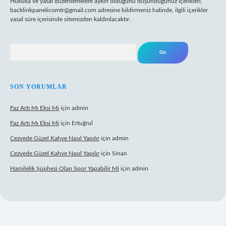
Hukuka ve yasal düzenlemelere aykırı olduğunu düşündüğünüz içerikleri,
backlinkpanelicomtr@gmail.com
adresine bildirmeniz halinde, ilgili içerikler
yasal süre içerisinde sitemizden kaldırılacaktır.
Arama
SON YORUMLAR
Faz Artı Mı Eksi Mi
için
admin
Faz Artı Mı Eksi Mi
için
Ertuğrul
Cezvede Güzel Kahve Nasıl Yapılır
için
admin
Cezvede Güzel Kahve Nasıl Yapılır
için
Sinan
Hamilelik Şüphesi Olan Spor Yapabilir Mi
için
admin