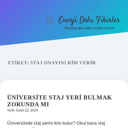
Enerji Dolu Fikirler
menüyü
aç
Hayatına güç katan pratik öneriler!
Anasayfa
Gizlilik Politikası
ETIKET:
STAJ ONAYINI KIM VERIR
Yasal Uyarı
Hakkımızda
ÜNIVERSITE STAJ YERI BULMAK
ZORUNDA MI
Tarih: Eylül 22, 2024
Üniversitede staj yerini kim bulur? Okul bana staj