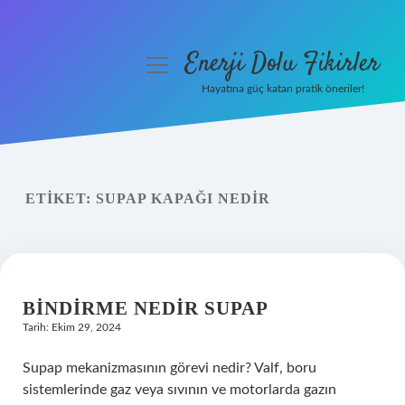
Enerji Dolu Fikirler
menüyü
aç
Hayatına güç katan pratik öneriler!
Anasayfa
Gizlilik Politikası
ETIKET:
SUPAP KAPAĞI NEDIR
Yasal Uyarı
Hakkımızda
BINDIRME NEDIR SUPAP
Tarih: Ekim 29, 2024
Supap mekanizmasının görevi nedir? Valf, boru
sistemlerinde gaz veya sıvının ve motorlarda gazın