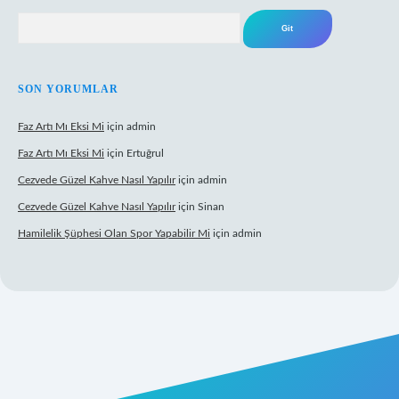
Arama
SON YORUMLAR
Faz Artı Mı Eksi Mi
için
admin
Faz Artı Mı Eksi Mi
için
Ertuğrul
Cezvede Güzel Kahve Nasıl Yapılır
için
admin
Cezvede Güzel Kahve Nasıl Yapılır
için
Sinan
Hamilelik Şüphesi Olan Spor Yapabilir Mi
için
admin
t canlı