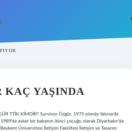
APIYOR
https://betci.co/
 KAÇ YAŞINDA
R TTİK KİMDİR? Survivor Özgür, 1975 yılında Yalova’da
989’da asker bir babanın ikinci çocuğu olarak Diyarbakır’da
Beykent Üniversitesi İletişim Fakültesi İletişim ve Tasarım