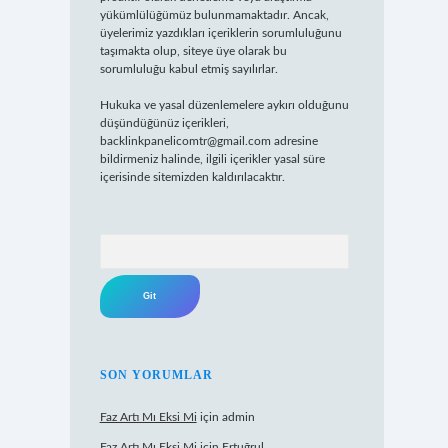
yükümlülüğümüz bulunmamaktadır. Ancak,
üyelerimiz yazdıkları içeriklerin sorumluluğunu
taşımakta olup, siteye üye olarak bu
sorumluluğu kabul etmiş sayılırlar.
Hukuka ve yasal düzenlemelere aykırı olduğunu
düşündüğünüz içerikleri,
backlinkpanelicomtr@gmail.com
adresine
bildirmeniz halinde, ilgili içerikler yasal süre
içerisinde sitemizden kaldırılacaktır.
Arama
SON YORUMLAR
Faz Artı Mı Eksi Mi
için
admin
Faz Artı Mı Eksi Mi
için
Ertuğrul