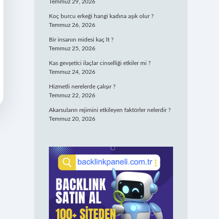
Temmuz 29, 2026
Koç burcu erkeği hangi kadına aşık olur ?
Temmuz 26, 2026
Bir insanın midesi kaç lt ?
Temmuz 25, 2026
Kas gevşetici ilaçlar cinselliği etkiler mi ?
Temmuz 24, 2026
Hizmetli nerelerde çalışır ?
Temmuz 22, 2026
Akarsuların rejimini etkileyen faktörler nelerdir ?
Temmuz 20, 2026