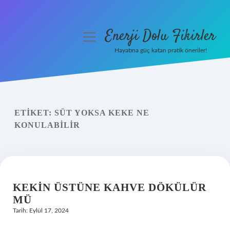
Enerji Dolu Fikirler
menüyü
aç
Hayatına güç katan pratik öneriler!
Anasayfa
Gizlilik Politikası
ETIKET:
SÜT YOKSA KEKE NE
Yasal Uyarı
KONULABILIR
Hakkımızda
KEKIN ÜSTÜNE KAHVE DÖKÜLÜR
MÜ
Tarih: Eylül 17, 2024