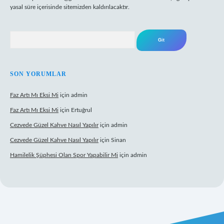
yasal süre içerisinde sitemizden kaldırılacaktır.
Arama
SON YORUMLAR
Faz Artı Mı Eksi Mi
için
admin
Faz Artı Mı Eksi Mi
için
Ertuğrul
Cezvede Güzel Kahve Nasıl Yapılır
için
admin
Cezvede Güzel Kahve Nasıl Yapılır
için
Sinan
Hamilelik Şüphesi Olan Spor Yapabilir Mi
için
admin
t canlı