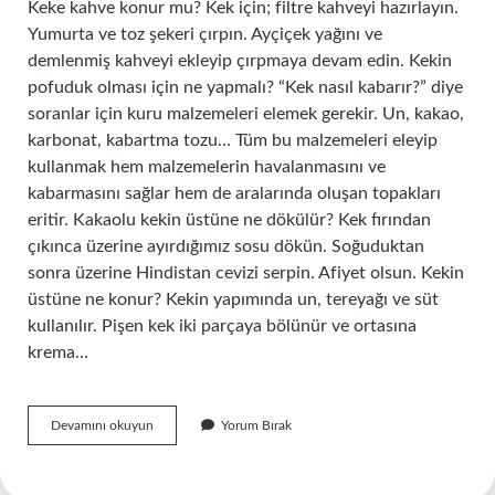
Keke kahve konur mu? Kek için; filtre kahveyi hazırlayın.
Yumurta ve toz şekeri çırpın. Ayçiçek yağını ve
demlenmiş kahveyi ekleyip çırpmaya devam edin. Kekin
pofuduk olması için ne yapmalı? “Kek nasıl kabarır?” diye
soranlar için kuru malzemeleri elemek gerekir. Un, kakao,
karbonat, kabartma tozu… Tüm bu malzemeleri eleyip
kullanmak hem malzemelerin havalanmasını ve
kabarmasını sağlar hem de aralarında oluşan topakları
eritir. Kakaolu kekin üstüne ne dökülür? Kek fırından
çıkınca üzerine ayırdığımız sosu dökün. Soğuduktan
sonra üzerine Hindistan cevizi serpin. Afiyet olsun. Kekin
üstüne ne konur? Kekin yapımında un, tereyağı ve süt
kullanılır. Pişen kek iki parçaya bölünür ve ortasına
krema…
Kekin
Devamını okuyun
Yorum Bırak
Üstüne
Kahve
Dökülür