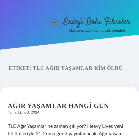
Enerji Dolu Fikirler
menüyü
aç
Hayatına güç katan pratik öneriler!
Anasayfa
Gizlilik Politikası
ETIKET:
TLC AĞIR YAŞAMLAR KIM ÖLDÜ
Yasal Uyarı
Hakkımızda
AĞIR YAŞAMLAR HANGI GÜN
Tarih: Ekim 8, 2024
TLC Ağır Yaşamlar ne zaman çıkıyor? Heavy Lives yeni
bölümleriyle 21 Cuma günü yayınlanacak. Ağır yaşam