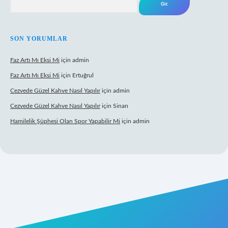
SON YORUMLAR
Faz Artı Mı Eksi Mi
için
admin
Faz Artı Mı Eksi Mi
için
Ertuğrul
Cezvede Güzel Kahve Nasıl Yapılır
için
admin
Cezvede Güzel Kahve Nasıl Yapılır
için
Sinan
Hamilelik Şüphesi Olan Spor Yapabilir Mi
için
admin
texper
betexper.xyz
elexbet canlı