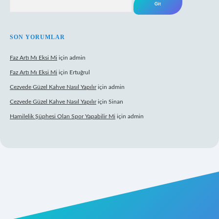
SON YORUMLAR
Faz Artı Mı Eksi Mi
için
admin
Faz Artı Mı Eksi Mi
için
Ertuğrul
Cezvede Güzel Kahve Nasıl Yapılır
için
admin
Cezvede Güzel Kahve Nasıl Yapılır
için
Sinan
Hamilelik Şüphesi Olan Spor Yapabilir Mi
için
admin
et canlı