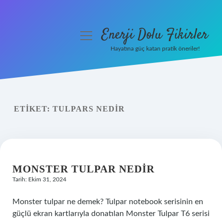
Enerji Dolu Fikirler
menüyü
aç
Hayatına güç katan pratik öneriler!
Anasayfa
Gizlilik Politikası
ETIKET:
TULPARS NEDIR
Yasal Uyarı
Hakkımızda
MONSTER TULPAR NEDIR
Tarih: Ekim 31, 2024
Monster tulpar ne demek? Tulpar notebook serisinin en
güçlü ekran kartlarıyla donatılan Monster Tulpar T6 serisi