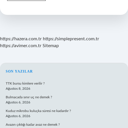
Telekom
Aylık
30
Gb
Internet
Paketi
Nasıl
Iptal
https://hazera.com.tr
https://simplepresent.com.tr
Edilir
https://avimer.com.tr
Sitemap
SIDEBAR
SON YAZILAR
TTK bursu kimlere verilir ?
Ağustos 8, 2026
Bulmacada sınır uç ne demek ?
Ağustos 6, 2026
Kuduz mikrobu kuluçka süresi ne kadardır ?
Ağustos 6, 2026
Avazın çıktığı kadar avaz ne demek ?