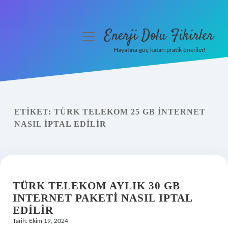
Enerji Dolu Fikirler
menüyü
aç
Hayatına güç katan pratik öneriler!
Anasayfa
Gizlilik Politikası
ETIKET:
TÜRK TELEKOM 25 GB INTERNET
Yasal Uyarı
NASIL IPTAL EDILIR
Hakkımızda
TÜRK TELEKOM AYLIK 30 GB
INTERNET PAKETI NASIL IPTAL
EDILIR
Tarih: Ekim 19, 2024