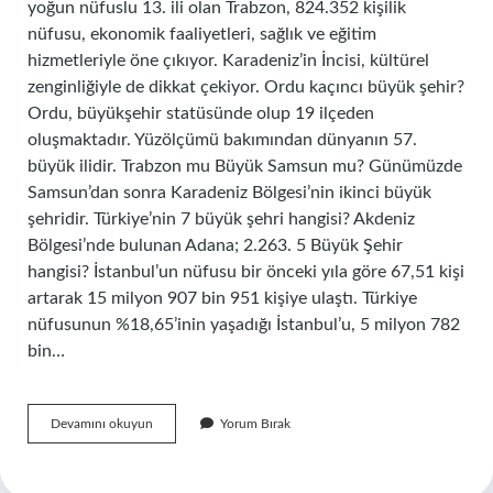
yoğun nüfuslu 13. ili olan Trabzon, 824.352 kişilik
nüfusu, ekonomik faaliyetleri, sağlık ve eğitim
hizmetleriyle öne çıkıyor. Karadeniz’in İncisi, kültürel
zenginliğiyle de dikkat çekiyor. Ordu kaçıncı büyük şehir?
Ordu, büyükşehir statüsünde olup 19 ilçeden
oluşmaktadır. Yüzölçümü bakımından dünyanın 57.
büyük ilidir. Trabzon mu Büyük Samsun mu? Günümüzde
Samsun’dan sonra Karadeniz Bölgesi’nin ikinci büyük
şehridir. Türkiye’nin 7 büyük şehri hangisi? Akdeniz
Bölgesi’nde bulunan Adana; 2.263. 5 Büyük Şehir
hangisi? İstanbul’un nüfusu bir önceki yıla göre 67,51 kişi
artarak 15 milyon 907 bin 951 kişiye ulaştı. Türkiye
nüfusunun %18,65’inin yaşadığı İstanbul’u, 5 milyon 782
bin…
Trabzon
Devamını okuyun
Yorum Bırak
Mu
Büyük
Ordu