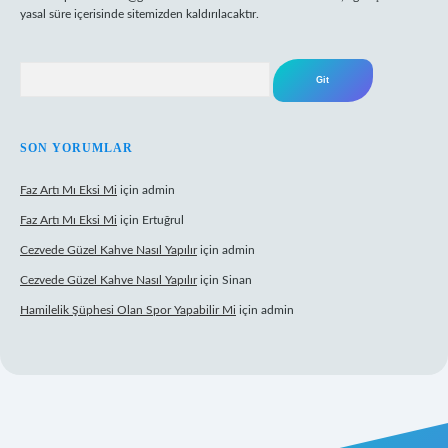
yasal süre içerisinde sitemizden kaldırılacaktır.
Arama
SON YORUMLAR
Faz Artı Mı Eksi Mi
için
admin
Faz Artı Mı Eksi Mi
için
Ertuğrul
Cezvede Güzel Kahve Nasıl Yapılır
için
admin
Cezvede Güzel Kahve Nasıl Yapılır
için
Sinan
Hamilelik Şüphesi Olan Spor Yapabilir Mi
için
admin
t canlı