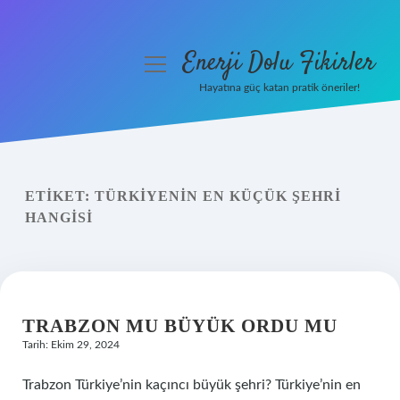
Enerji Dolu Fikirler
menüyü
aç
Hayatına güç katan pratik öneriler!
Anasayfa
Gizlilik Politikası
ETIKET:
TÜRKIYENIN EN KÜÇÜK ŞEHRI
Yasal Uyarı
HANGISI
Hakkımızda
TRABZON MU BÜYÜK ORDU MU
Tarih: Ekim 29, 2024
Trabzon Türkiye’nin kaçıncı büyük şehri? Türkiye’nin en