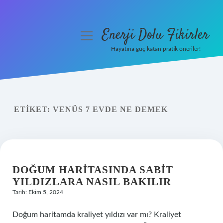
Enerji Dolu Fikirler
menüyü
aç
Hayatına güç katan pratik öneriler!
Anasayfa
Gizlilik Politikası
ETIKET:
VENÜS 7 EVDE NE DEMEK
Yasal Uyarı
Hakkımızda
DOĞUM HARITASINDA SABIT
YILDIZLARA NASIL BAKILIR
Tarih: Ekim 5, 2024
Doğum haritamda kraliyet yıldızı var mı? Kraliyet