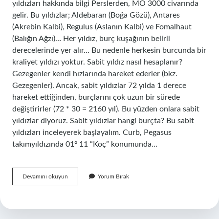
yıldızları hakkında bilgi Perslerden, MÖ 3000 civarında
gelir. Bu yıldızlar; Aldebaran (Boğa Gözü), Antares
(Akrebin Kalbi), Regulus (Aslanın Kalbi) ve Fomalhaut
(Balığın Ağzı)… Her yıldız, burç kuşağının belirli
derecelerinde yer alır… Bu nedenle herkesin burcunda bir
kraliyet yıldızı yoktur. Sabit yıldız nasıl hesaplanır?
Gezegenler kendi hızlarında hareket ederler (bkz.
Gezegenler). Ancak, sabit yıldızlar 72 yılda 1 derece
hareket ettiğinden, burçlarını çok uzun bir sürede
değiştirirler (72 * 30 = 2160 yıl). Bu yüzden onlara sabit
yıldızlar diyoruz. Sabit yıldızlar hangi burçta? Bu sabit
yıldızları inceleyerek başlayalım. Curb, Pegasus
takımyıldızında 01º 11 “Koç” konumunda…
Doğum
Devamını okuyun
Yorum Bırak
Haritasında
Sabit
Yıldızlara
Nasıl