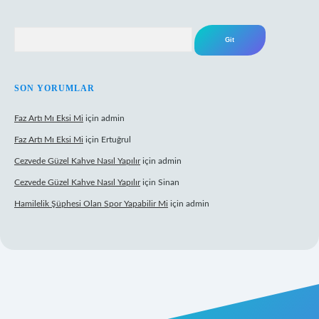
Arama
SON YORUMLAR
Faz Artı Mı Eksi Mi
için
admin
Faz Artı Mı Eksi Mi
için
Ertuğrul
Cezvede Güzel Kahve Nasıl Yapılır
için
admin
Cezvede Güzel Kahve Nasıl Yapılır
için
Sinan
Hamilelik Şüphesi Olan Spor Yapabilir Mi
için
admin
t canlı