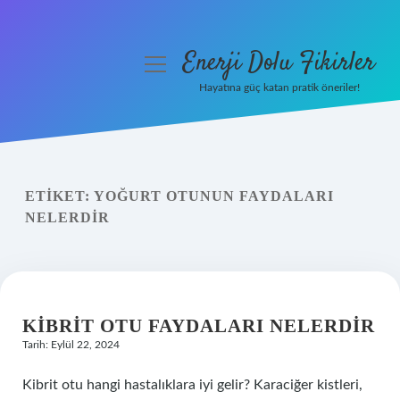
Enerji Dolu Fikirler
menüyü
aç
Hayatına güç katan pratik öneriler!
Anasayfa
Gizlilik Politikası
ETIKET:
YOĞURT OTUNUN FAYDALARI
Yasal Uyarı
NELERDIR
Hakkımızda
KIBRIT OTU FAYDALARI NELERDIR
Tarih: Eylül 22, 2024
Kibrit otu hangi hastalıklara iyi gelir? Karaciğer kistleri,