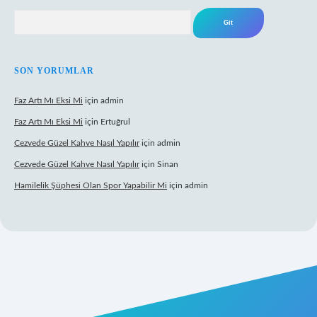
Arama
SON YORUMLAR
Faz Artı Mı Eksi Mi
için
admin
Faz Artı Mı Eksi Mi
için
Ertuğrul
Cezvede Güzel Kahve Nasıl Yapılır
için
admin
Cezvede Güzel Kahve Nasıl Yapılır
için
Sinan
Hamilelik Şüphesi Olan Spor Yapabilir Mi
için
admin
t canlı