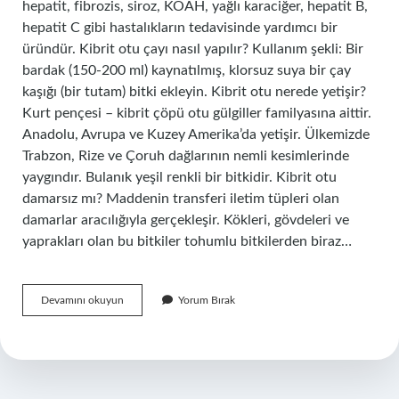
hepatit, fibrozis, siroz, KOAH, yağlı karaciğer, hepatit B,
hepatit C gibi hastalıkların tedavisinde yardımcı bir
üründür. Kibrit otu çayı nasıl yapılır? Kullanım şekli: Bir
bardak (150-200 ml) kaynatılmış, klorsuz suya bir çay
kaşığı (bir tutam) bitki ekleyin. Kibrit otu nerede yetişir?
Kurt pençesi – kibrit çöpü otu gülgiller familyasına aittir.
Anadolu, Avrupa ve Kuzey Amerika’da yetişir. Ülkemizde
Trabzon, Rize ve Çoruh dağlarının nemli kesimlerinde
yaygındır. Bulanık yeşil renkli bir bitkidir. Kibrit otu
damarsız mı? Maddenin transferi iletim tüpleri olan
damarlar aracılığıyla gerçekleşir. Kökleri, gövdeleri ve
yaprakları olan bu bitkiler tohumlu bitkilerden biraz…
Kibrit
Devamını okuyun
Yorum Bırak
Otu
Faydaları
Nelerdir