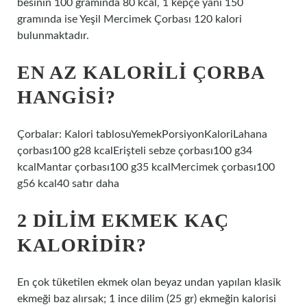
besinin 100 gramında 80 kcal, 1 kepçe yani 150
gramında ise Yeşil Mercimek Çorbası 120 kalori
bulunmaktadır.
EN AZ KALORILI ÇORBA
HANGISI?
Çorbalar: Kalori tablosuYemekPorsiyonKaloriLahana
çorbası100 g28 kcalErişteli sebze çorbası100 g34
kcalMantar çorbası100 g35 kcalMercimek çorbası100
g56 kcal40 satır daha
2 DILIM EKMEK KAÇ
KALORIDIR?
En çok tüketilen ekmek olan beyaz undan yapılan klasik
ekmeği baz alırsak; 1 ince dilim (25 gr) ekmeğin kalorisi