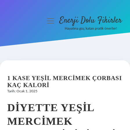
Enerji Dolu Fikirler
menüyü
aç
Hayatına güç katan pratik öneriler!
Anasayfa
Gizlilik Politikası
Yasal Uyarı
1 KASE YEŞIL MERCIMEK ÇORBASI
Hakkımızda
KAÇ KALORI
Tarih: Ocak 1, 2025
DIYETTE YEŞIL
MERCIMEK