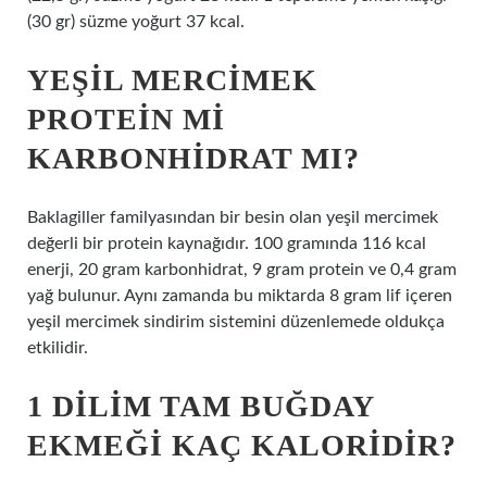
(30 gr) süzme yoğurt 37 kcal.
YEŞIL MERCIMEK
PROTEIN MI
KARBONHIDRAT MI?
Baklagiller familyasından bir besin olan yeşil mercimek
değerli bir protein kaynağıdır. 100 gramında 116 kcal
enerji, 20 gram karbonhidrat, 9 gram protein ve 0,4 gram
yağ bulunur. Aynı zamanda bu miktarda 8 gram lif içeren
yeşil mercimek sindirim sistemini düzenlemede oldukça
etkilidir.
1 DILIM TAM BUĞDAY
EKMEĞI KAÇ KALORIDIR?