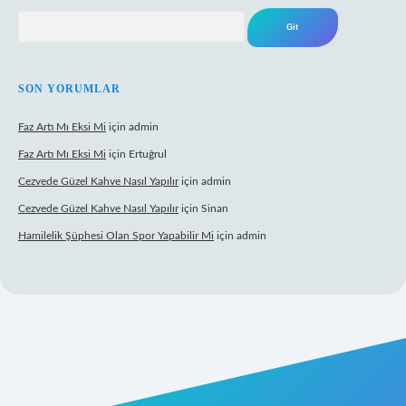
Arama
SON YORUMLAR
Faz Artı Mı Eksi Mi
için
admin
Faz Artı Mı Eksi Mi
için
Ertuğrul
Cezvede Güzel Kahve Nasıl Yapılır
için
admin
Cezvede Güzel Kahve Nasıl Yapılır
için
Sinan
Hamilelik Şüphesi Olan Spor Yapabilir Mi
için
admin
://betci.co/
ilbet
ilbet.casino
ilbet.online
betexper
betexper.xyz
elex