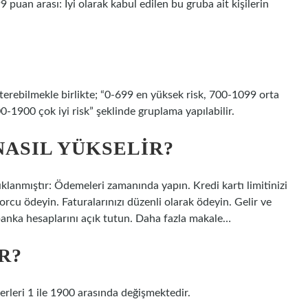
puan arası: İyi olarak kabul edilen bu gruba ait kişilerin
sterebilmekle birlikte; “0-699 en yüksek risk, 700-1099 orta
-1900 çok iyi risk” şeklinde gruplama yapılabilir.
NASIL YÜKSELIR?
çıklanmıştır: Ödemeleri zamanında yapın. Kredi kartı limitinizi
rcu ödeyin. Faturalarınızı düzenli olarak ödeyin. Gelir ve
 banka hesaplarını açık tutun. Daha fazla makale…
R?
rleri 1 ile 1900 arasında değişmektedir.