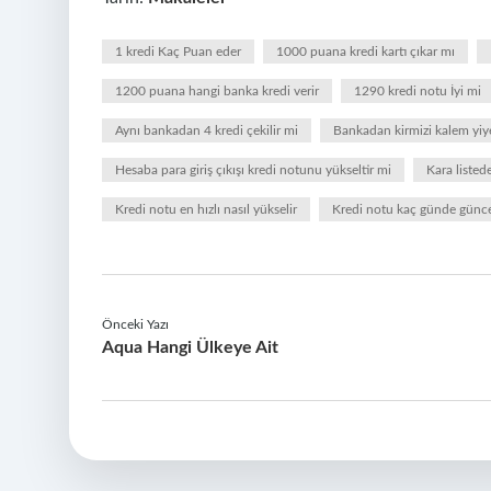
1 kredi Kaç Puan eder
1000 puana kredi kartı çıkar mı
1200 puana hangi banka kredi verir
1290 kredi notu İyi mi
Aynı bankadan 4 kredi çekilir mi
Bankadan kirmizi kalem yiye
Hesaba para giriş çıkışı kredi notunu yükseltir mi
Kara listed
Kredi notu en hızlı nasıl yükselir
Kredi notu kaç günde günce
Önceki Yazı
Aqua Hangi Ülkeye Ait