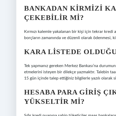
BANKADAN KIRMIZI KA
ÇEKEBILIR MI?
Kırmızı kalemle yakalanan bir kişi için tekrar kredi
borçların zamanında ve düzenli olarak ödenmesi, kişin
KARA LISTEDE OLDUĞU
Tek yapmanız gereken Merkez Bankası’na durumunuzu
etmelerini isteyen bir dilekçe yazmaktır. Talebin t
15 gün içinde talep ettiğiniz bilgilerle yazılı olarak s
HESABA PARA GIRIŞ ÇI
YÜKSELTIR MI?
Sıfır kredi puanına sahip tüketiciler maaş bankaların