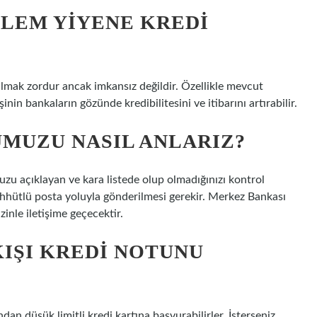
LEM YIYENE KREDI
 almak zordur ancak imkansız değildir. Özellikle mevcut
in bankaların gözünde kredibilitesini ve itibarını artırabilir.
MUZU NASIL ANLARIZ?
 açıklayan ve kara listede olup olmadığınızı kontrol
aahhütlü posta yoluyla gönderilmesi gerekir. Merkez Bankası
izinle iletişime geçecektir.
KIŞI KREDI NOTUNU
dan düşük limitli kredi kartına başvurabilirler. İsterseniz