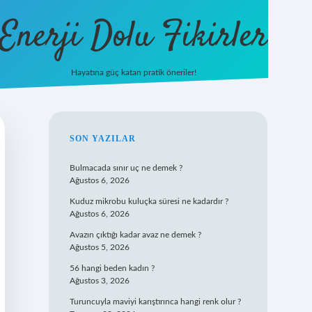
Enerji Dolu Fikirler
Hayatına güç katan pratik öneriler!
https://be
SIDEBAR
SON YAZILAR
Bulmacada sınır uç ne demek ?
Ağustos 6, 2026
Kuduz mikrobu kuluçka süresi ne kadardır ?
Ağustos 6, 2026
Avazın çıktığı kadar avaz ne demek ?
Ağustos 5, 2026
56 hangi beden kadın ?
Ağustos 3, 2026
Turuncuyla maviyi karıştırınca hangi renk olur ?