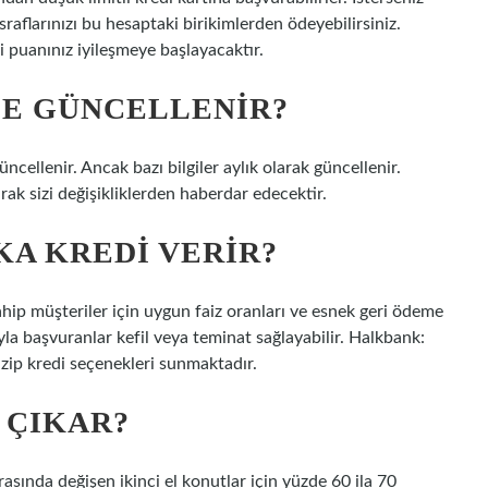
aflarınızı bu hesaptaki birikimlerden ödeyebilirsiniz.
i puanınız iyileşmeye başlayacaktır.
DE GÜNCELLENIR?
ncellenir. Ancak bazı bilgiler aylık olarak güncellenir.
rak sizi değişikliklerden haberdar edecektir.
KA KREDI VERIR?
hip müşteriler için uygun faiz oranları ve esnek geri ödeme
yla başvuranlar kefil veya teminat sağlayabilir. Halkbank:
zip kredi seçenekleri sunmaktadır.
 ÇIKAR?
rasında değişen ikinci el konutlar için yüzde 60 ila 70