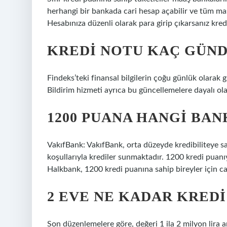
herhangi bir bankada cari hesap açabilir ve tüm masr
Hesabınıza düzenli olarak para girip çıkarsanız kred
KREDI NOTU KAÇ GÜN
Findeks’teki finansal bilgilerin çoğu günlük olarak gü
Bildirim hizmeti ayrıca bu güncellemelere dayalı ola
1200 PUANA HANGI BAN
VakıfBank: VakıfBank, orta düzeyde kredibiliteye sa
koşullarıyla krediler sunmaktadır. 1200 kredi puanı
Halkbank, 1200 kredi puanına sahip bireyler için ca
2 EVE NE KADAR KREDI
Son düzenlemelere göre, değeri 1 ila 2 milyon lira a