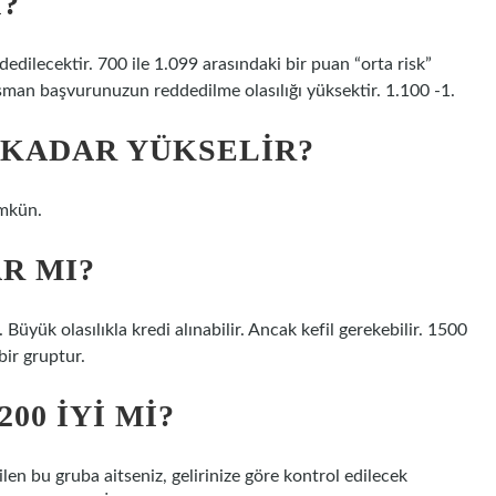
I?
dilecektir. 700 ile 1.099 arasındaki bir puan “orta risk”
nsman başvurunuzun reddedilme olasılığı yüksektir. 1.100 -1.
 KADAR YÜKSELIR?
mkün.
AR MI?
Büyük olasılıkla kredi alınabilir. Ancak kefil gerekebilir. 1500
bir gruptur.
00 IYI MI?
en bu gruba aitseniz, gelirinize göre kontrol edilecek