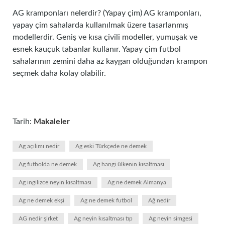
AG kramponları nelerdir? (Yapay çim) AG kramponları,
yapay çim sahalarda kullanılmak üzere tasarlanmış
modellerdir. Geniş ve kısa çivili modeller, yumuşak ve
esnek kauçuk tabanlar kullanır. Yapay çim futbol
sahalarının zemini daha az kaygan olduğundan krampon
seçmek daha kolay olabilir.
Tarih:
Makaleler
Ag açılımı nedir
Ag eski Türkçede ne demek
Ag futbolda ne demek
Ag hangi ülkenin kısaltması
Ag ingilizce neyin kısaltması
Ag ne demek Almanya
Ag ne demek ekşi
Ag ne demek futbol
Ağ nedir
AG nedir şirket
Ag neyin kısaltması tıp
Ag neyin simgesi