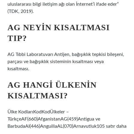
uluslararası bilgi iletişim ağı olan İnternet’i ifade eder”
(TDK, 2019).
AG NEYIN KISALTMASI
TIP?
AG Tıbbi Laboratuvarı Antijen, bağışıklık tepkisi bileşeni,
parçası ve bağışıklık sisteminin kısaltması veya
kısaltması.
AG HANGI ÜLKENIN
KISALTMASI?
Ülke KodlarıKodKodÜlkeler –
TürkçeAF(660)AfganistanAG(459)Antigua ve
BarbudaAI(446)AnguillaAL(070)Arnavutluk105 satır daha