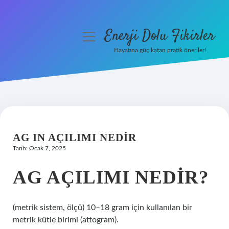
Enerji Dolu Fikirler
menüyü
aç
Hayatına güç katan pratik öneriler!
Anasayfa
Gizlilik Politikası
Yasal Uyarı
AG IN AÇILIMI NEDIR
Hakkımızda
Tarih: Ocak 7, 2025
AG AÇILIMI NEDIR?
(metrik sistem, ölçü) 10–18 gram için kullanılan bir
metrik kütle birimi (attogram).