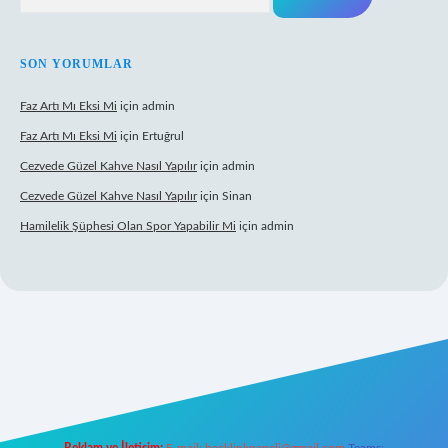
SON YORUMLAR
Faz Artı Mı Eksi Mi
için
admin
Faz Artı Mı Eksi Mi
için
Ertuğrul
Cezvede Güzel Kahve Nasıl Yapılır
için
admin
Cezvede Güzel Kahve Nasıl Yapılır
için
Sinan
Hamilelik Şüphesi Olan Spor Yapabilir Mi
için
admin
ps://betci.co/
ilbet
ilbet.casino
ilbet.online
betexper
betexper.xyz
ele