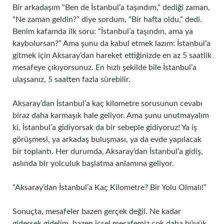
Bir arkadaşım “Ben de İstanbul’a taşındım,” dediği zaman,
“Ne zaman geldin?” diye sordum, “Bir hafta oldu,” dedi.
Benim kafamda ilk soru: “İstanbul’a taşındın, ama ya
kaybolursan?” Ama şunu da kabul etmek lazım: İstanbul’a
gitmek için Aksaray’dan hareket ettiğinizde en az 5 saatlik
mesafeye çıkıyorsunuz. En hızlı şekilde bile İstanbul’a
ulaşsanız, 5 saatten fazla sürebilir.
Aksaray’dan İstanbul’a kaç kilometre sorusunun cevabı
biraz daha karmaşık hale geliyor. Ama şunu unutmayalım
ki, İstanbul’a gidiyorsak da bir sebeple gidiyoruz! Ya iş
görüşmesi, ya arkadaş buluşması, ya da evde yapılacak
bir toplantı. Her durumda, Aksaray’dan İstanbul’a gidiş,
aslında bir yolculuk başlatma anlamına geliyor.
“Aksaray’dan İstanbul’a Kaç Kilometre? Bir Yolu Olmalı!”
Sonuçta, mesafeler bazen gerçek değil. Ne kadar
gidersek gidelim, bazen içsel mesafemiz çok daha büyük