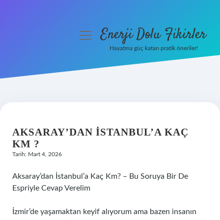
Enerji Dolu Fikirler
menüyü
aç
Hayatına güç katan pratik öneriler!
Anasayfa
Gizlilik Politikası
Yasal Uyarı
AKSARAY’DAN İSTANBUL’A KAÇ
Hakkımızda
KM ?
Tarih: Mart 4, 2026
Aksaray’dan İstanbul’a Kaç Km? – Bu Soruya Bir De
Espriyle Cevap Verelim
İzmir’de yaşamaktan keyif alıyorum ama bazen insanın