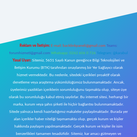
ps://betci.co/
ilbet
ilbet.casino
ilbet.online
betexper
betexper.xyz
ele
Reklam ve İletişim:
E-mail:
backlinkpaneli@gmail.com
Teams:
forumhizmeti@gmail.com
Whatsapp: 0262 606 0 726
Telegram: @karabul
Yasal Uyarı:
Sitemiz, 5651 Sayılı Kanun gereğince Bilgi Teknolojileri ve
İletişim Kurumu (BTK) tarafından onaylanmış bir Yer Sağlayıcı olarak
hizmet vermektedir. Bu nedenle, sitedeki içerikleri proaktif olarak
denetleme veya araştırma yükümlülüğümüz bulunmamaktadır. Ancak,
üyelerimiz yazdıkları içeriklerin sorumluluğunu taşımakta olup, siteye üye
olarak bu sorumluluğu kabul etmiş sayılırlar. Bu internet sitesi, herhangi bir
marka, kurum veya şahıs şirketi ile hiçbir bağlantısı bulunmamaktadır.
Sitede yalnızca kendi hazırladığımız makaleler paylaşılmaktadır. Burada yer
alan içerikler haber niteliği taşımamakta olup, gerçek kurum ve kişiler
hakkında paylaşım yapılmamaktadır. Gerçek kurum ve kişiler ile isim
benzerlikleri tamamen tesadüfidir. Sitemiz, kar amacı gütmeyen ve