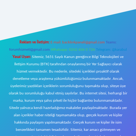
://betci.co/
ilbet
ilbet.casino
ilbet.online
betexper
betexper.xyz
elex
Reklam ve İletişim:
E-mail:
backlinkpaneli@gmail.com
Teams:
forumhizmeti@gmail.com
Whatsapp: 0262 606 0 726
Telegram: @karabul
Yasal Uyarı:
Sitemiz, 5651 Sayılı Kanun gereğince Bilgi Teknolojileri ve
İletişim Kurumu (BTK) tarafından onaylanmış bir Yer Sağlayıcı olarak
hizmet vermektedir. Bu nedenle, sitedeki içerikleri proaktif olarak
denetleme veya araştırma yükümlülüğümüz bulunmamaktadır. Ancak,
üyelerimiz yazdıkları içeriklerin sorumluluğunu taşımakta olup, siteye üye
olarak bu sorumluluğu kabul etmiş sayılırlar. Bu internet sitesi, herhangi bir
marka, kurum veya şahıs şirketi ile hiçbir bağlantısı bulunmamaktadır.
Sitede yalnızca kendi hazırladığımız makaleler paylaşılmaktadır. Burada yer
alan içerikler haber niteliği taşımamakta olup, gerçek kurum ve kişiler
hakkında paylaşım yapılmamaktadır. Gerçek kurum ve kişiler ile isim
benzerlikleri tamamen tesadüfidir. Sitemiz, kar amacı gütmeyen ve