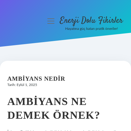
Enerji Dolu Fikirler
menüyü
aç
Hayatına güç katan pratik öneriler!
Anasayfa
Gizlilik Politikası
Yasal Uyarı
AMBIYANS NEDIR
Hakkımızda
Tarih: Eylül 1, 2025
AMBIYANS NE
DEMEK ÖRNEK?