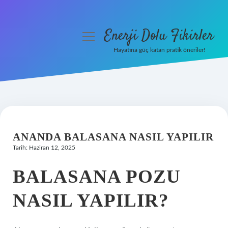
Enerji Dolu Fikirler
menüyü
aç
Hayatına güç katan pratik öneriler!
Anasayfa
Gizlilik Politikası
Yasal Uyarı
ANANDA BALASANA NASIL YAPILIR
Hakkımızda
Tarih: Haziran 12, 2025
BALASANA POZU
NASIL YAPILIR?