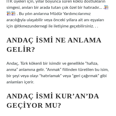
İTK üyeleri için, yıllar boyunca süren köklü dostlukların
simgesi, anıları bir arada tutan çok özel bir hatıradır… .
. Bu yılın anılarına Müdür Yardımcılarımız
aracılığıyla ulaşabilir veya önceki yıllara ait anı eşyaları
için @itkmezundernegi ile iletişime geçebilirsiniz. . .
ANDAÇ ISMI NE ANLAMA
GELIR?
Andaç, Türk kökenli bir isimdir ve genellikle “hafıza,
anma” anlamına gelir. “Anmak” fiilinden türetilen bu isim,
bir şeyi veya olayı “hatırlamak” veya “geri çağırmak” gibi
anlamları içerir.
ANDAÇ ISMI KUR’AN’DA
GEÇIYOR MU?