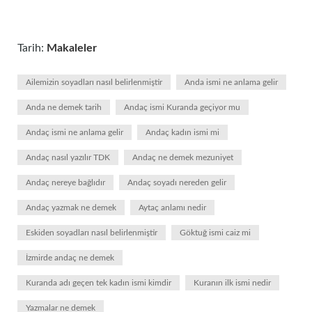
Tarih:
Makaleler
Ailemizin soyadları nasıl belirlenmiştir
Anda ismi ne anlama gelir
Anda ne demek tarih
Andaç ismi Kuranda geçiyor mu
Andaç ismi ne anlama gelir
Andaç kadın ismi mi
Andaç nasıl yazılır TDK
Andaç ne demek mezuniyet
Andaç nereye bağlıdır
Andaç soyadı nereden gelir
Andaç yazmak ne demek
Aytaç anlamı nedir
Eskiden soyadları nasıl belirlenmiştir
Göktuğ ismi caiz mi
İzmirde andaç ne demek
Kuranda adı geçen tek kadın ismi kimdir
Kuranın ilk ismi nedir
Yazmalar ne demek