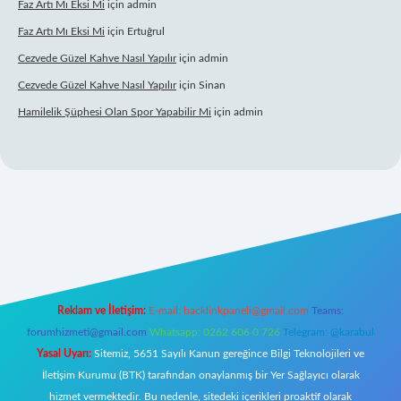
Faz Artı Mı Eksi Mi
için
admin
Faz Artı Mı Eksi Mi
için
Ertuğrul
Cezvede Güzel Kahve Nasıl Yapılır
için
admin
Cezvede Güzel Kahve Nasıl Yapılır
için
Sinan
Hamilelik Şüphesi Olan Spor Yapabilir Mi
için
admin
ps://betci.co/
ilbet
ilbet.casino
ilbet.online
betexper
betexper.xyz
el
Reklam ve İletişim:
E-mail:
backlinkpaneli@gmail.com
Teams:
forumhizmeti@gmail.com
Whatsapp: 0262 606 0 726
Telegram: @karabul
Yasal Uyarı:
Sitemiz, 5651 Sayılı Kanun gereğince Bilgi Teknolojileri ve
İletişim Kurumu (BTK) tarafından onaylanmış bir Yer Sağlayıcı olarak
hizmet vermektedir. Bu nedenle, sitedeki içerikleri proaktif olarak