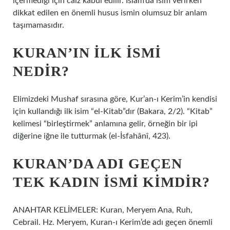
içermediği için caiz kabul edilir. İslam’da isim verirken
dikkat edilen en önemli husus ismin olumsuz bir anlam
taşımamasıdır.
KURAN’IN ILK ISMI
NEDIR?
Elimizdeki Mushaf sırasına göre, Kur’an-ı Kerim’in kendisi
için kullandığı ilk isim “el-Kitab”dır (Bakara, 2/2). “Kitab”
kelimesi “birleştirmek” anlamına gelir, örneğin bir ipi
diğerine iğne ile tutturmak (el-İsfahânî, 423).
KURAN’DA ADI GEÇEN
TEK KADIN ISMI KIMDIR?
ANAHTAR KELİMELER: Kuran, Meryem Ana, Ruh,
Cebrail. Hz. Meryem, Kuran-ı Kerim’de adı geçen önemli