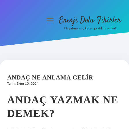
Enerji Dolu Fikirler
menüyü
aç
Hayatına güç katan pratik öneriler!
Anasayfa
Gizlilik Politikası
Yasal Uyarı
ANDAÇ NE ANLAMA GELIR
Hakkımızda
Tarih: Ekim 10, 2024
ANDAÇ YAZMAK NE
DEMEK?