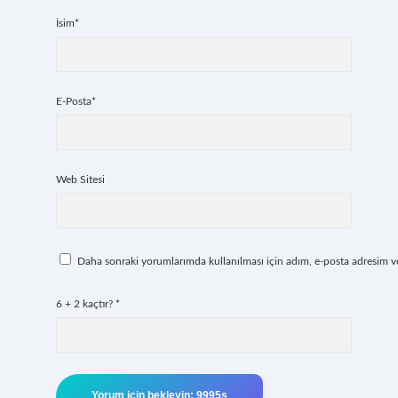
İsim*
E-Posta*
Web Sitesi
Daha sonraki yorumlarımda kullanılması için adım, e-posta adresim ve 
6 + 2 kaçtır?
*