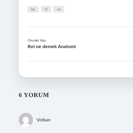
lar
nl
ve
Önceki Yazı
Bel ne demek Anatomi
6 YORUM
Volkan