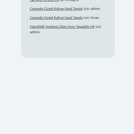
Cezvede Güzel Kahve Nasıl Yapılır
için
admin
Cezvede Güzel Kahve Nasıl Yapılır
için
Sinan
Hamilelik Şüphesi Olan Spor Yapabilir Mi
için
admin