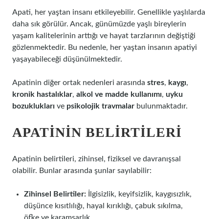
Apati, her yaştan insanı etkileyebilir. Genellikle yaşlılarda
daha sık görülür. Ancak, günümüzde yaşlı bireylerin
yaşam kalitelerinin arttığı ve hayat tarzlarının değiştiği
gözlenmektedir. Bu nedenle, her yaştan insanın apatiyi
yaşayabileceği düşünülmektedir.
Apatinin diğer ortak nedenleri arasında
stres
,
kaygı
,
kronik hastalıklar
,
alkol ve madde kullanımı
,
uyku
bozuklukları
ve
psikolojik travmalar
bulunmaktadır.
APATININ BELIRTILERI
Apatinin belirtileri, zihinsel, fiziksel ve davranışsal
olabilir. Bunlar arasında şunlar sayılabilir:
Zihinsel Belirtiler:
İlgisizlik, keyifsizlik, kaygısızlık,
düşünce kısıtlılığı, hayal kırıklığı, çabuk sıkılma,
öfke ve karamsarlık.