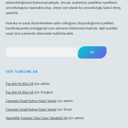
yükümlülüğümüz bulunmamaktadır. Ancak, üyelerimiz yazdıkları içeriklerin
sorumluluğunu taşımakta olup, siteye üye olarak bu sorumluluğu kabul etmiş
sayılırlar.
Hukuka ve yasal düzenlemelere aykırı olduğunu düşündüğünüz içerikleri,
backlinkpanelicomtr@gmail.com
adresine bildirmeniz halinde, ilgili içerikler
yasal süre içerisinde sitemizden kaldırılacaktır.
Arama
SON YORUMLAR
Faz Artı Mı Eksi Mi
için
admin
Faz Artı Mı Eksi Mi
için
Ertuğrul
Cezvede Güzel Kahve Nasıl Yapılır
için
admin
Cezvede Güzel Kahve Nasıl Yapılır
için
Sinan
Hamilelik Şüphesi Olan Spor Yapabilir Mi
için
admin