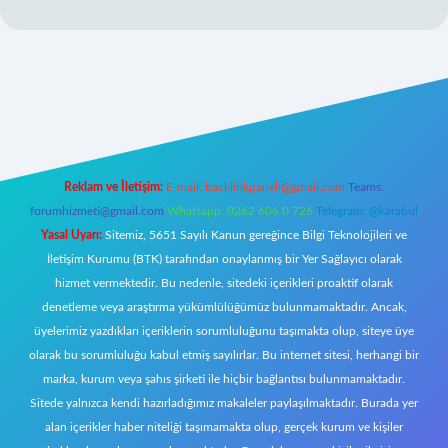
/betci.co/
ilbet
ilbet.casino
ilbet.online
betexper
betexper.xyz
elexbe
Reklam ve İletişim:
E-mail:
backlinkpaneli@gmail.com
Teams:
forumhizmeti@gmail.com
Whatsapp: 0262 606 0 726
Telegram: @karabul
Yasal Uyarı:
Sitemiz, 5651 Sayılı Kanun gereğince Bilgi Teknolojileri ve
İletişim Kurumu (BTK) tarafından onaylanmış bir Yer Sağlayıcı olarak
hizmet vermektedir. Bu nedenle, sitedeki içerikleri proaktif olarak
denetleme veya araştırma yükümlülüğümüz bulunmamaktadır. Ancak,
üyelerimiz yazdıkları içeriklerin sorumluluğunu taşımakta olup, siteye üye
olarak bu sorumluluğu kabul etmiş sayılırlar. Bu internet sitesi, herhangi bir
marka, kurum veya şahıs şirketi ile hiçbir bağlantısı bulunmamaktadır.
Sitede yalnızca kendi hazırladığımız makaleler paylaşılmaktadır. Burada yer
alan içerikler haber niteliği taşımamakta olup, gerçek kurum ve kişiler