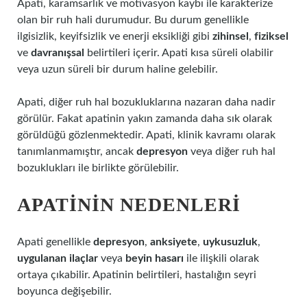
Apati, karamsarlık ve motivasyon kaybı ile karakterize
olan bir ruh hali durumudur. Bu durum genellikle
ilgisizlik, keyifsizlik ve enerji eksikliği gibi
zihinsel
,
fiziksel
ve
davranışsal
belirtileri içerir. Apati kısa süreli olabilir
veya uzun süreli bir durum haline gelebilir.
Apati, diğer ruh hal bozukluklarına nazaran daha nadir
görülür. Fakat apatinin yakın zamanda daha sık olarak
görüldüğü gözlenmektedir. Apati, klinik kavramı olarak
tanımlanmamıştır, ancak
depresyon
veya diğer ruh hal
bozuklukları ile birlikte görülebilir.
APATININ NEDENLERI
Apati genellikle
depresyon
,
anksiyete
,
uykusuzluk
,
uygulanan ilaçlar
veya
beyin hasarı
ile ilişkili olarak
ortaya çıkabilir. Apatinin belirtileri, hastalığın seyri
boyunca değişebilir.