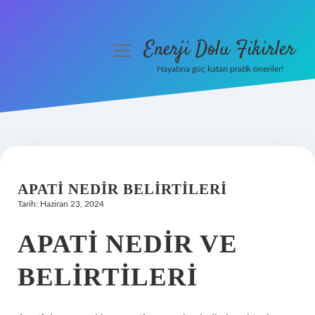
Enerji Dolu Fikirler
menüyü
aç
Hayatına güç katan pratik öneriler!
Anasayfa
Gizlilik Politikası
Yasal Uyarı
APATI NEDIR BELIRTILERI
Hakkımızda
Tarih: Haziran 23, 2024
APATI NEDIR VE
BELIRTILERI