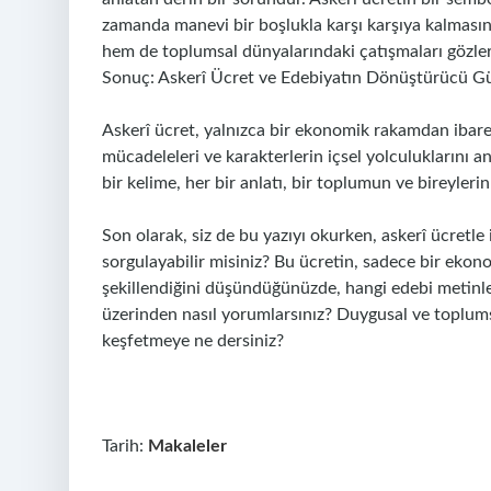
zamanda manevi bir boşlukla karşı karşıya kalmasını 
hem de toplumsal dünyalarındaki çatışmaları gözler
Sonuç: Askerî Ücret ve Edebiyatın Dönüştürücü G
Askerî ücret, yalnızca bir ekonomik rakamdan ibaret 
mücadeleleri ve karakterlerin içsel yolculuklarını a
bir kelime, her bir anlatı, bir toplumun ve bireylerin 
Son olarak, siz de bu yazıyı okurken, askerî ücretle
sorgulayabilir misiniz? Bu ücretin, sadece bir ekono
şekillendiğini düşündüğünüzde, hangi edebi metinler 
üzerinden nasıl yorumlarsınız? Duygusal ve toplums
keşfetmeye ne dersiniz?
Tarih:
Makaleler