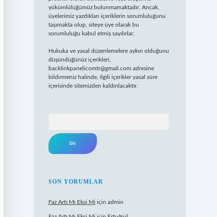
yükümlülüğümüz bulunmamaktadır. Ancak,
üyelerimiz yazdıkları içeriklerin sorumluluğunu
taşımakta olup, siteye üye olarak bu
sorumluluğu kabul etmiş sayılırlar.
Hukuka ve yasal düzenlemelere aykırı olduğunu
düşündüğünüz içerikleri,
backlinkpanelicomtr@gmail.com
adresine
bildirmeniz halinde, ilgili içerikler yasal süre
içerisinde sitemizden kaldırılacaktır.
Arama
SON YORUMLAR
Faz Artı Mı Eksi Mi
için
admin
Faz Artı Mı Eksi Mi
için
Ertuğrul