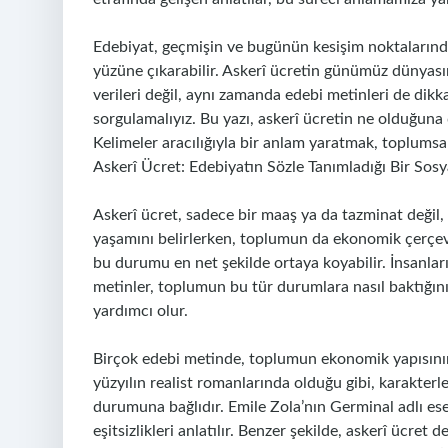
Edebiyat, geçmişin ve bugünün kesişim noktalarında
yüzüne çıkarabilir. Askerî ücretin günümüz dünyas
verileri değil, aynı zamanda edebi metinleri de dik
sorgulamalıyız. Bu yazı, askerî ücretin ne olduğuna
Kelimeler aracılığıyla bir anlam yaratmak, toplums
Askerî Ücret: Edebiyatın Sözle Tanımladığı Bir Sosy
Askerî ücret, sadece bir maaş ya da tazminat değil, 
yaşamını belirlerken, toplumun da ekonomik çerçeves
bu durumu en net şekilde ortaya koyabilir. İnsanları
metinler, toplumun bu tür durumlara nasıl baktığını
yardımcı olur.
Birçok edebi metinde, toplumun ekonomik yapısının b
yüzyılın realist romanlarında olduğu gibi, karakter
durumuna bağlıdır. Emile Zola’nın Germinal adlı eseri
eşitsizlikleri anlatılır. Benzer şekilde, askerî ücret 