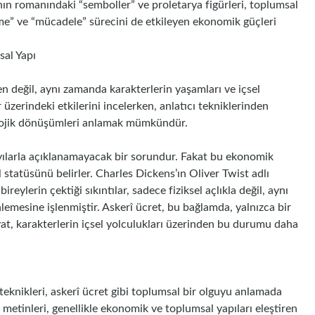
’nın romanındaki “semboller” ve proletarya figürleri, toplumsal
üme” ve “mücadele” sürecini de etkileyen ekonomik güçleri
sal Yapı
en değil, aynı zamanda karakterlerin yaşamları ve içsel
 üzerindeki etkilerini incelerken, anlatıcı tekniklerinden
kolojik dönüşümleri anlamak mümkündür.
ayılarla açıklanamayacak bir sorundur. Fakat bu ekonomik
 statüsünü belirler. Charles Dickens’ın Oliver Twist adlı
reylerin çektiği sıkıntılar, sadece fiziksel açlıkla değil, aynı
emesine işlenmiştir. Askerî ücret, bu bağlamda, yalnızca bir
yat, karakterlerin içsel yolculukları üzerinden bu durumu daha
ı teknikleri, askerî ücret gibi toplumsal bir olguyu anlamada
etinleri, genellikle ekonomik ve toplumsal yapıları eleştiren