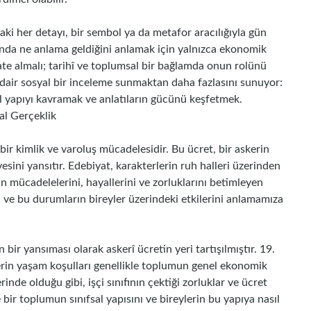
ki her detayı, bir sembol ya da metafor aracılığıyla gün
ında ne anlama geldiğini anlamak için yalnızca ekonomik
kate almalı; tarihî ve toplumsal bir bağlamda onun rolünü
 dair sosyal bir inceleme sunmaktan daha fazlasını sunuyor:
al yapıyı kavramak ve anlatıların gücünü keşfetmek.
al Gerçeklik
bir kimlik ve varoluş mücadelesidir. Bu ücret, bir askerin
ini yansıtır. Edebiyat, karakterlerin ruh halleri üzerinden
n mücadelelerini, hayallerini ve zorluklarını betimleyen
 ve bu durumların bireyler üzerindeki etkilerini anlamamıza
ir yansıması olarak askerî ücretin yeri tartışılmıştır. 19.
lerin yaşam koşulları genellikle toplumun genel ekonomik
nde olduğu gibi, işçi sınıfının çektiği zorluklar ve ücret
de bir toplumun sınıfsal yapısını ve bireylerin bu yapıya nasıl