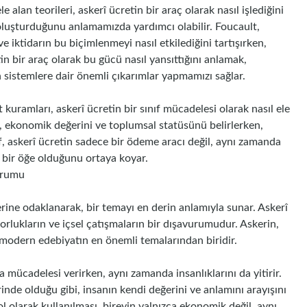
le alan teorileri, askerî ücretin bir araç olarak nasıl işlediğini
 oluşturduğunu anlamamızda yardımcı olabilir. Foucault,
ve iktidarın bu biçimlenmeyi nasıl etkilediğini tartışırken,
in bir araç olarak bu gücü nasıl yansıttığını anlamak,
sistemlere dair önemli çıkarımlar yapmamızı sağlar.
 kuramları, askerî ücretin bir sınıf mücadelesi olarak nasıl ele
ıfı, ekonomik değerini ve toplumsal statüsünü belirlerken,
tif, askerî ücretin sadece bir ödeme aracı değil, aynı zamanda
n bir öğe olduğunu ortaya koyar.
urumu
erine odaklanarak, bir temayı en derin anlamıyla sunar. Askerî
orlukların ve içsel çatışmaların bir dışavurumudur. Askerin,
modern edebiyatın en önemli temalarından biridir.
a mücadelesi verirken, aynı zamanda insanlıklarını da yitirir.
nde olduğu gibi, insanın kendi değerini ve anlamını arayışını
l olarak kullanılması, bireyin yalnızca ekonomik değil, aynı