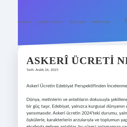
Anasayfa
Gizlilik Politikası
Yasal Uyarı
Hakkımızda
ASKERÎ ÜCRETI N
Tarih: Aralık 26, 2025
Askerî Ücretin Edebiyat Perspektifinden İncelenme
Dünya, metinlerin ve anlatıların dokusuyla şekillene
bir güç taşır. Edebiyat, yalnızca kurgusal dünyanın
yansımasıdır. Askerî ücretin 2024’teki durumu, yaln
öykülerle, karakterlerin arzularıyla ve toplumun yap
etrafında gelişen anlatılar, bu süreci anlamamıza yar