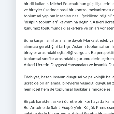
bir dil kullanır. Michel Foucault’nun güç ilişkilerini e
ve bireyler üzerinde nasıl bir kontrol mekanizması
toplumsal yapının insanları nasıl “şekillendirdiğini” 
“disiplin toplumları” kavramına değinir. Askerî ücret
günümüz toplumundaki askerlere ve onları yöneten 
Buna karşın, sınıf analizine dayalı Marksist edebiyat
alınması gerektiğini tartışır. Askerin toplumsal sın
bireyler arasındaki eşitsizliği vurgular. Bu perspek
toplumsal sınıflar arasındaki uçurumu derinleştire
Askerî Ücretin Duygusal Yansımaları ve İnsanlık D
Edebiyat, bazen insanın duygusal ve psikolojik hall
ücret de bir anlamda, bireylerin yaşadığı duygusal z
hem içsel hem de toplumsal baskılarla mücadelesi, 
Birçok karakter, askerî ücretle birlikte hayatta kalm
Bu, Antoine de Saint-Exupéry’nin Küçük Prens eseri
anlatan derin bir sorundur. Askerî ücretin bir sembo