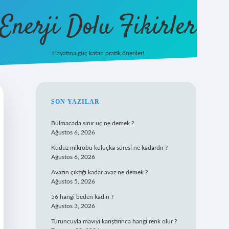
Enerji Dolu Fikirler
Hayatına güç katan pratik öneriler!
ilbet.casino
ilbet.online
betexper
betexper.xyz
elexbet canlı
SIDEBAR
SON YAZILAR
Bulmacada sınır uç ne demek ?
Ağustos 6, 2026
Kuduz mikrobu kuluçka süresi ne kadardır ?
Ağustos 6, 2026
Avazın çıktığı kadar avaz ne demek ?
Ağustos 5, 2026
56 hangi beden kadın ?
Ağustos 3, 2026
Turuncuyla maviyi karıştırınca hangi renk olur ?