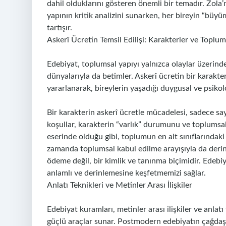
dahil olduklarını gösteren önemli bir temadır. Zola
yapının kritik analizini sunarken, her bireyin “büy
tartışır.
Askerî Ücretin Temsil Edilişi: Karakterler ve Toplum
Edebiyat, toplumsal yapıyı yalnızca olaylar üzerind
dünyalarıyla da betimler. Askerî ücretin bir karakter
yararlanarak, bireylerin yaşadığı duygusal ve psi
Bir karakterin askerî ücretle mücadelesi, sadece s
koşullar, karakterin “varlık” durumunu ve toplumsal
eserinde olduğu gibi, toplumun en alt sınıflarındaki bi
zamanda toplumsal kabul edilme arayışıyla da derinl
ödeme değil, bir kimlik ve tanınma biçimidir. Edebi
anlamlı ve derinlemesine keşfetmemizi sağlar.
Anlatı Teknikleri ve Metinler Arası İlişkiler
Edebiyat kuramları, metinler arası ilişkiler ve anlat
güçlü araçlar sunar. Postmodern edebiyatın çağdaş m