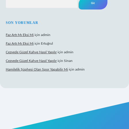
SON YORUMLAR
Faz Artı Mı Eksi Mi
için
admin
Faz Artı Mı Eksi Mi
için
Ertuğrul
Cezvede Güzel Kahve Nasıl Yapılır
için
admin
Cezvede Güzel Kahve Nasıl Yapılır
için
Sinan
Hamilelik Şüphesi Olan Spor Yapabilir Mi
için
admin
://betci.co/
ilbet
ilbet.casino
ilbet.online
betexper
betexper.xyz
elex