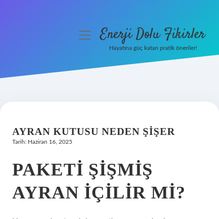
Enerji Dolu Fikirler
menüyü
aç
Hayatına güç katan pratik öneriler!
Anasayfa
Gizlilik Politikası
Yasal Uyarı
AYRAN KUTUSU NEDEN ŞIŞER
Hakkımızda
Tarih: Haziran 16, 2025
PAKETI ŞIŞMIŞ
AYRAN IÇILIR MI?