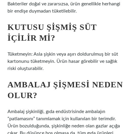
Bakteriler doğal ve zararsızsa, ürün genellikle herhangi
bir endişe duymadan tüketilebilir.
KUTUSU ŞIŞMIŞ SÜT
IÇILIR MI?
Tüketmeyin: Asla şişkin veya aşırı doldurulmuş bir süt
kartonunu tüketmeyin. Ürün hasar görebilir ve sağlık
riski oluşturabilir.
AMBALAJ ŞIŞMESI NEDEN
OLUR?
Ambalaj şişkinliği, gıda endüstrisinde ambalajın
“patlamasını” tanımlamak için kullanılan bir terimdir.
Ürün bozulduğunda, şişkinliğe neden olan gazlar açığa
çıkar. Bu düşünce hoş olmasa da, tüm gıda ürünleri