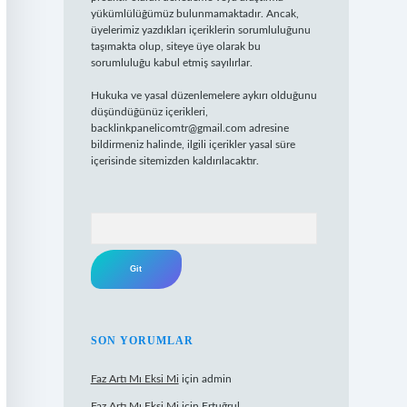
yükümlülüğümüz bulunmamaktadır. Ancak,
üyelerimiz yazdıkları içeriklerin sorumluluğunu
taşımakta olup, siteye üye olarak bu
sorumluluğu kabul etmiş sayılırlar.
Hukuka ve yasal düzenlemelere aykırı olduğunu
düşündüğünüz içerikleri,
backlinkpanelicomtr@gmail.com
adresine
bildirmeniz halinde, ilgili içerikler yasal süre
içerisinde sitemizden kaldırılacaktır.
Arama
SON YORUMLAR
Faz Artı Mı Eksi Mi
için
admin
Faz Artı Mı Eksi Mi
için
Ertuğrul