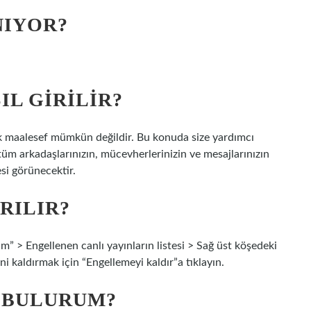
NIYOR?
IL GIRILIR?
mak maalesef mümkün değildir. Bu konuda size yardımcı
tüm arkadaşlarınızın, mücevherlerinizin ve mesajlarınızın
esi görünecektir.
RILIR?
am” > Engellenen canlı yayınların listesi > Sağ üst köşedeki
i kaldırmak için “Engellemeyi kaldır”a tıklayın.
L BULURUM?