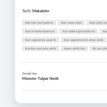
Tarih:
Makaleler
Azar ban nasıl kaldırılır
Azar cezası nedir
Azar çöktü m
Azar ne kadar kazanıyor
Azar sadece görüntülü mü
Aza
Azar uygulaması yasal mı
Azar uygulamasının amacı nedir
Azardan nasıl para çekilir
Azarın sahibi kim
Bir şey çal
Önceki Yazı
Monster Tulpar Nedir