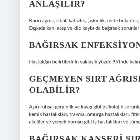
ANLAŞILIR?
Karın ağrısı, ishal, kabızlık, şişkinlik, mide bulantısı
Dışkıda kan, ateş ve kilo kaybı da bağırsak sorunları
BAĞIRSAK ENFEKSIYON
Hastalığın belirtilerinin yaklaşık yüzde 95’inde ka
GEÇMEYEN SIRT AĞRISI
OLABILIR?
Aşırı ruhsal gerginlik ve kaygı gibi psikolojik sorunl
kemik hastalıkları, travma, omurga hastalıkları, fıtı
akciğer ve yemek borusu gibi iç hastalıkları ve tümör
BAĞIRSAK KANSERI SIR