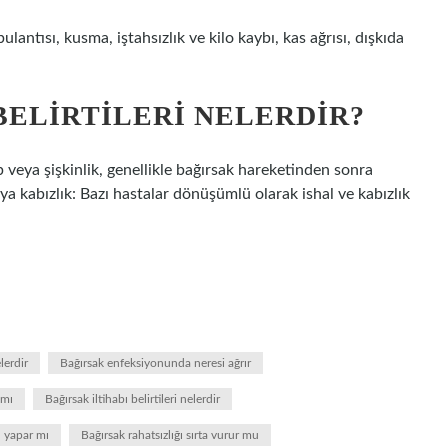
lantısı, kusma, iştahsızlık ve kilo kaybı, kas ağrısı, dışkıda
BELIRTILERI NELERDIR?
 veya şişkinlik, genellikle bağırsak hareketinden sonra
a kabızlık: Bazı hastalar dönüşümlü olarak ishal ve kabızlık
lerdir
Bağırsak enfeksiyonunda neresi ağrır
 mı
Bağırsak iltihabı belirtileri nelerdir
ı yapar mı
Bağırsak rahatsızlığı sırta vurur mu