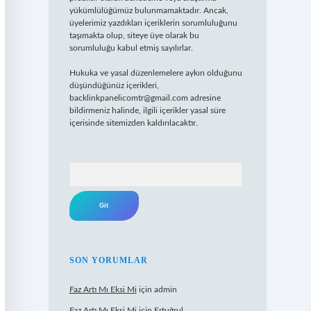
yükümlülüğümüz bulunmamaktadır. Ancak,
üyelerimiz yazdıkları içeriklerin sorumluluğunu
taşımakta olup, siteye üye olarak bu
sorumluluğu kabul etmiş sayılırlar.
Hukuka ve yasal düzenlemelere aykırı olduğunu
düşündüğünüz içerikleri,
backlinkpanelicomtr@gmail.com
adresine
bildirmeniz halinde, ilgili içerikler yasal süre
içerisinde sitemizden kaldırılacaktır.
Arama
SON YORUMLAR
Faz Artı Mı Eksi Mi
için
admin
Faz Artı Mı Eksi Mi
için
Ertuğrul