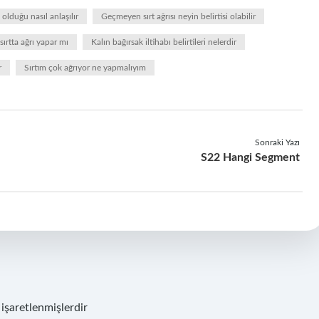
olduğu nasıl anlaşılır
Geçmeyen sırt ağrısı neyin belirtisi olabilir
ırtta ağrı yapar mı
Kalın bağırsak iltihabı belirtileri nelerdir
r
Sırtım çok ağrıyor ne yapmalıyım
Sonraki Yazı
S22 Hangi Segment
 işaretlenmişlerdir