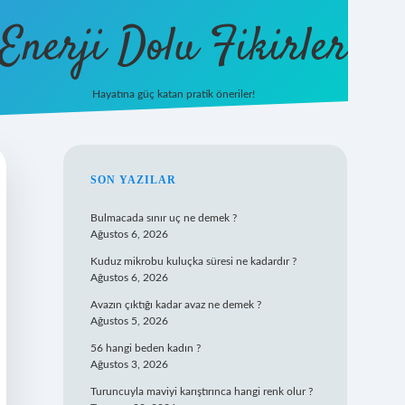
Enerji Dolu Fikirler
Hayatına güç katan pratik öneriler!
https://b
SIDEBAR
SON YAZILAR
Bulmacada sınır uç ne demek ?
Ağustos 6, 2026
Kuduz mikrobu kuluçka süresi ne kadardır ?
Ağustos 6, 2026
Avazın çıktığı kadar avaz ne demek ?
Ağustos 5, 2026
56 hangi beden kadın ?
Ağustos 3, 2026
Turuncuyla maviyi karıştırınca hangi renk olur ?