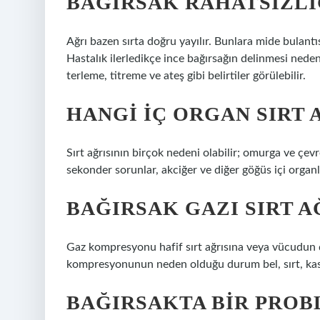
BAĞIRSAK RAHATSIZLI
Ağrı bazen sırta doğru yayılır. Bunlara mide bulantısı
Hastalık ilerledikçe ince bağırsağın delinmesi neden
terleme, titreme ve ateş gibi belirtiler görülebilir.
HANGI IÇ ORGAN SIRT 
Sırt ağrısının birçok nedeni olabilir; omurga ve çev
sekonder sorunlar, akciğer ve diğer göğüs içi organl
BAĞIRSAK GAZI SIRT A
Gaz kompresyonu hafif sırt ağrısına veya vücudun di
kompresyonunun neden olduğu durum bel, sırt, kası
BAĞIRSAKTA BIR PROB