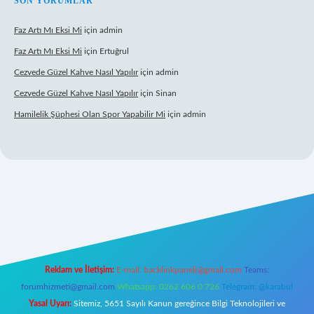
SON YORUMLAR
Faz Artı Mı Eksi Mi
için
admin
Faz Artı Mı Eksi Mi
için
Ertuğrul
Cezvede Güzel Kahve Nasıl Yapılır
için
admin
Cezvede Güzel Kahve Nasıl Yapılır
için
Sinan
Hamilelik Şüphesi Olan Spor Yapabilir Mi
için
admin
ps://betci.co/
ilbet
ilbet.casino
ilbet.online
betexper
betexper.xyz
ele
Reklam ve İletişim:
E-mail:
backlinkpaneli@gmail.com
Teams:
forumhizmeti@gmail.com
Whatsapp: 0262 606 0 726
Telegram: @karabul
Yasal Uyarı:
Sitemiz, 5651 Sayılı Kanun gereğince Bilgi Teknolojileri ve