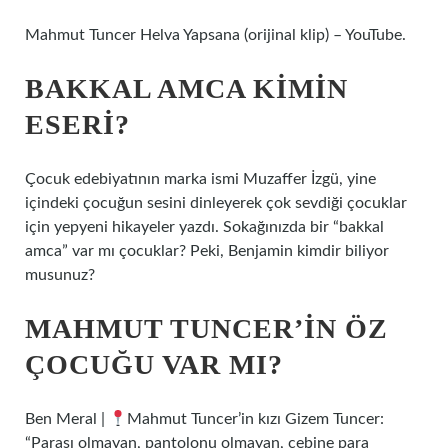
Mahmut Tuncer Helva Yapsana (orijinal klip) – YouTube.
BAKKAL AMCA KIMIN
ESERI?
Çocuk edebiyatının marka ismi Muzaffer İzgü, yine
içindeki çocuğun sesini dinleyerek çok sevdiği çocuklar
için yepyeni hikayeler yazdı. Sokağınızda bir “bakkal
amca” var mı çocuklar? Peki, Benjamin kimdir biliyor
musunuz?
MAHMUT TUNCER’IN ÖZ
ÇOCUĞU VAR MI?
Ben Meral |
Mahmut Tuncer’in kızı Gizem Tuncer:
“Parası olmayan, pantolonu olmayan, cebine para