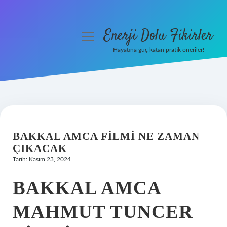
Enerji Dolu Fikirler
menüyü
aç
Hayatına güç katan pratik öneriler!
Anasayfa
Gizlilik Politikası
Yasal Uyarı
BAKKAL AMCA FILMI NE ZAMAN
Hakkımızda
ÇIKACAK
Tarih: Kasım 23, 2024
BAKKAL AMCA
MAHMUT TUNCER