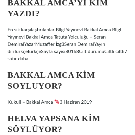
BAKKAL AMCA’YI KIM
YAZDI?
En sık karşılaştırılanlar Bilgi Yayınevi Bakkal Amca Bilgi
Yayınevi Bakkal Amca Tatuta Yolculuğu – Seran
DemiralYazarMuzaffer İzgüSeran DemiralYayın
diliTürkçeTürkçeSayfa sayısı80168Cilt durumuCiltli ciltli7
satır daha
BAKKAL AMCA KIM
SOYLUYOR?
Kukuli – Bakkal Amca
3 Haziran 2019
HELVA YAPSANA KIM
SÖYLÜYOR?