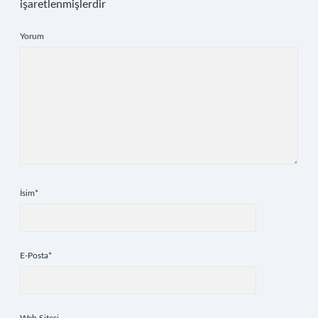
işaretlenmişlerdir
Yorum
İsim*
E-Posta*