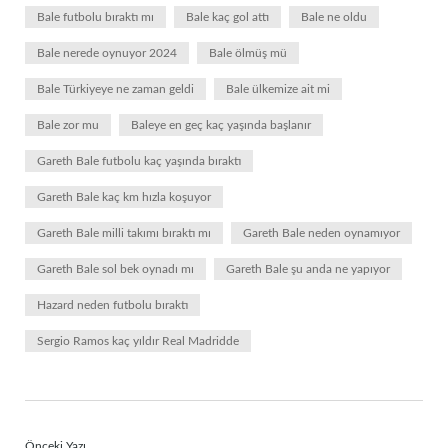
Bale futbolu bıraktı mı
Bale kaç gol attı
Bale ne oldu
Bale nerede oynuyor 2024
Bale ölmüş mü
Bale Türkiyeye ne zaman geldi
Bale ülkemize ait mi
Bale zor mu
Baleye en geç kaç yaşında başlanır
Gareth Bale futbolu kaç yaşında bıraktı
Gareth Bale kaç km hızla koşuyor
Gareth Bale milli takımı bıraktı mı
Gareth Bale neden oynamıyor
Gareth Bale sol bek oynadı mı
Gareth Bale şu anda ne yapıyor
Hazard neden futbolu bıraktı
Sergio Ramos kaç yıldır Real Madridde
Önceki Yazı