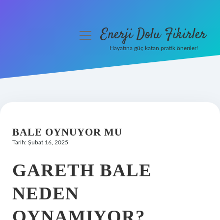
Enerji Dolu Fikirler
menüyü
aç
Hayatına güç katan pratik öneriler!
Anasayfa
Gizlilik Politikası
Yasal Uyarı
BALE OYNUYOR MU
Hakkımızda
Tarih: Şubat 16, 2025
GARETH BALE
NEDEN
OYNAMIYOR?