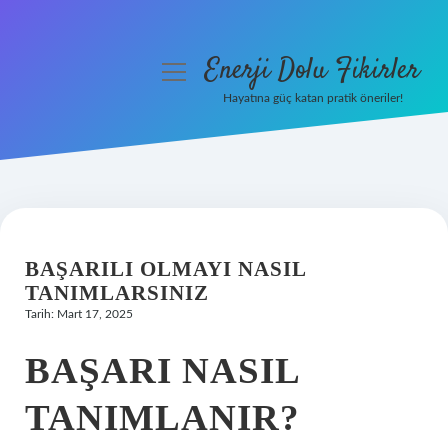
Enerji Dolu Fikirler
menüyü
aç
Hayatına güç katan pratik öneriler!
Anasayfa
Gizlilik Politikası
Yasal Uyarı
BAŞARILI OLMAYI NASIL
Hakkımızda
TANIMLARSINIZ
Tarih: Mart 17, 2025
BAŞARI NASIL
TANIMLANIR?