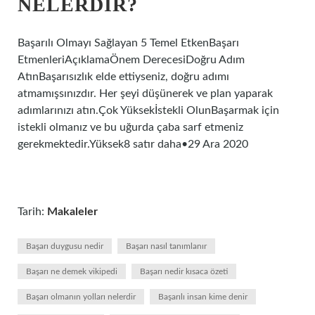
NELERDIR?
Başarılı Olmayı Sağlayan 5 Temel EtkenBaşarı
EtmenleriAçıklamaÖnem DerecesiDoğru Adım
AtınBaşarısızlık elde ettiyseniz, doğru adımı
atmamışsınızdır. Her şeyi düşünerek ve plan yaparak
adımlarınızı atın.Çok Yüksekİstekli OlunBaşarmak için
istekli olmanız ve bu uğurda çaba sarf etmeniz
gerekmektedir.Yüksek8 satır daha•29 Ara 2020
Tarih:
Makaleler
Başarı duygusu nedir
Başarı nasıl tanımlanır
Başarı ne demek vikipedi
Başarı nedir kısaca özeti
Başarı olmanın yolları nelerdir
Başarılı insan kime denir