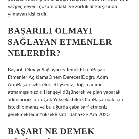
vazgeçmeyen, çözüm odaklı ve zorluklar karşısında
yılmayan kişilerdir.
BAŞARILI OLMAYI
SAĞLAYAN ETMENLER
NELERDIR?
Başarılı Olmayı Sağlayan 5 Temel EtkenBaşarı
EtmenleriAçıklamaÖnem DerecesiDoğru Adım
AtınBaşarısızlık elde ettiyseniz, doğru adımı
atmamışsınızdır. Her şeyi düşünerek ve plan yaparak
adımlarınızı atın.Çok Yüksekİstekli OlunBaşarmak için
istekli olmanız ve bu uğurda çaba sarf etmeniz
gerekmektedir.Yüksek8 satır daha•29 Ara 2020
BAŞARI NE DEMEK