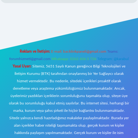
://betci.co/
ilbet
ilbet.casino
ilbet.online
betexper
betexper.xyz
elex
Reklam ve İletişim:
E-mail:
backlinkpaneli@gmail.com
Teams:
forumhizmeti@gmail.com
Whatsapp: 0262 606 0 726
Telegram: @karabul
Yasal Uyarı:
Sitemiz, 5651 Sayılı Kanun gereğince Bilgi Teknolojileri ve
İletişim Kurumu (BTK) tarafından onaylanmış bir Yer Sağlayıcı olarak
hizmet vermektedir. Bu nedenle, sitedeki içerikleri proaktif olarak
denetleme veya araştırma yükümlülüğümüz bulunmamaktadır. Ancak,
üyelerimiz yazdıkları içeriklerin sorumluluğunu taşımakta olup, siteye üye
olarak bu sorumluluğu kabul etmiş sayılırlar. Bu internet sitesi, herhangi bir
marka, kurum veya şahıs şirketi ile hiçbir bağlantısı bulunmamaktadır.
Sitede yalnızca kendi hazırladığımız makaleler paylaşılmaktadır. Burada yer
alan içerikler haber niteliği taşımamakta olup, gerçek kurum ve kişiler
hakkında paylaşım yapılmamaktadır. Gerçek kurum ve kişiler ile isim