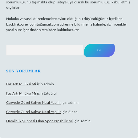
sorumluluğunu taşımakta olup, siteye üye olarak bu sorumluluğu kabul etmiş
sayılırlar.
Hukuka ve yasal düzenlemelere aykırı olduğunu düşündüğünüz içerikleri,
backlinkpanelicomtr@gmail.com
adresine bildirmeniz halinde, ilgili içerikler
yasal süre içerisinde sitemizden kaldırılacaktır.
Arama
SON YORUMLAR
Faz Artı Mı Eksi Mi
için
admin
Faz Artı Mı Eksi Mi
için
Ertuğrul
Cezvede Güzel Kahve Nasıl Yapılır
için
admin
Cezvede Güzel Kahve Nasıl Yapılır
için
Sinan
Hamilelik Şüphesi Olan Spor Yapabilir Mi
için
admin