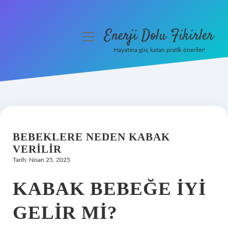
Enerji Dolu Fikirler
menüyü
aç
Hayatına güç katan pratik öneriler!
Anasayfa
Gizlilik Politikası
Yasal Uyarı
BEBEKLERE NEDEN KABAK
Hakkımızda
VERILIR
Tarih: Nisan 25, 2025
KABAK BEBEĞE IYI
GELIR MI?