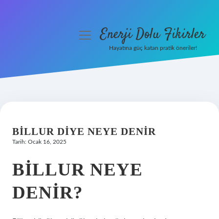
Enerji Dolu Fikirler
menüyü
aç
Hayatına güç katan pratik öneriler!
Anasayfa
Gizlilik Politikası
Yasal Uyarı
BILLUR DIYE NEYE DENIR
Hakkımızda
Tarih: Ocak 16, 2025
BILLUR NEYE
DENIR?