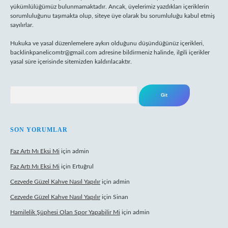
yükümlülüğümüz bulunmamaktadır. Ancak, üyelerimiz yazdıkları içeriklerin
sorumluluğunu taşımakta olup, siteye üye olarak bu sorumluluğu kabul etmiş
sayılırlar.
Hukuka ve yasal düzenlemelere aykırı olduğunu düşündüğünüz içerikleri,
backlinkpanelicomtr@gmail.com
adresine bildirmeniz halinde, ilgili içerikler
yasal süre içerisinde sitemizden kaldırılacaktır.
Arama
SON YORUMLAR
Faz Artı Mı Eksi Mi
için
admin
Faz Artı Mı Eksi Mi
için
Ertuğrul
Cezvede Güzel Kahve Nasıl Yapılır
için
admin
Cezvede Güzel Kahve Nasıl Yapılır
için
Sinan
Hamilelik Şüphesi Olan Spor Yapabilir Mi
için
admin