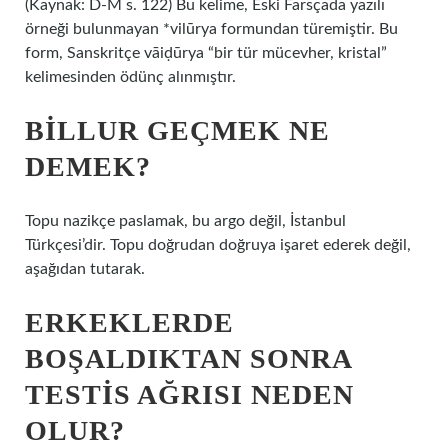
(Kaynak: D-M s. 122) Bu kelime, Eski Farsçada yazılı
örneği bulunmayan *vilūrya formundan türemiştir. Bu
form, Sanskritçe vāiḍūrya “bir tür mücevher, kristal”
kelimesinden ödünç alınmıştır.
BILLUR GEÇMEK NE
DEMEK?
Topu nazikçe paslamak, bu argo değil, İstanbul
Türkçesi’dir. Topu doğrudan doğruya işaret ederek değil,
aşağıdan tutarak.
ERKEKLERDE
BOŞALDIKTAN SONRA
TESTIS AĞRISI NEDEN
OLUR?