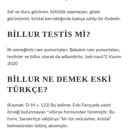
Saf ve duru görünen, kötülük yapmayan, güzel
görünümlü, kristal berraklığında bakışa sahip bir ifadedir.
BILLUR TESTIS MI?
İlk yemeğimiz ram yumurtaları. Bakalım ram yumurtaları,
testisler ve billur olarak da adlandırılır, tadı nasıl?2 Kasım
2020
BILLUR NE DEMEK ESKI
TÜRKÇE?
(Kaynak: D-M s. 122) Bu kelime, Eski Farsçada yazılı
örneği bulunmayan *vilūrya formundan türemiştir. Bu
form, Sanskritçe vāiḍūrya “bir tür mücevher, kristal”
kelimesinden ödünç alınmıştır.