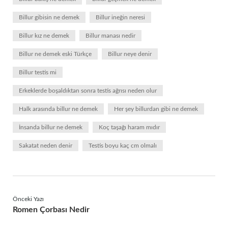
Billur gibisin ne demek
Billur ineğin neresi
Billur kız ne demek
Billur manası nedir
Billur ne demek eski Türkçe
Billur neye denir
Billur testis mi
Erkeklerde boşaldıktan sonra testis ağrısı neden olur
Halk arasında billur ne demek
Her şey billurdan gibi ne demek
İnsanda billur ne demek
Koç taşağı haram mıdır
Sakatat neden denir
Testis boyu kaç cm olmalı
Önceki Yazı
Romen Çorbası Nedir