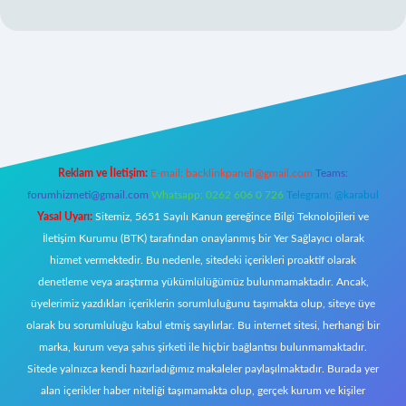
ps://betci.co/
ilbet
ilbet.casino
ilbet.online
betexper
betexper.xyz
el
Reklam ve İletişim:
E-mail:
backlinkpaneli@gmail.com
Teams:
forumhizmeti@gmail.com
Whatsapp: 0262 606 0 726
Telegram: @karabul
Yasal Uyarı:
Sitemiz, 5651 Sayılı Kanun gereğince Bilgi Teknolojileri ve
İletişim Kurumu (BTK) tarafından onaylanmış bir Yer Sağlayıcı olarak
hizmet vermektedir. Bu nedenle, sitedeki içerikleri proaktif olarak
denetleme veya araştırma yükümlülüğümüz bulunmamaktadır. Ancak,
üyelerimiz yazdıkları içeriklerin sorumluluğunu taşımakta olup, siteye üye
olarak bu sorumluluğu kabul etmiş sayılırlar. Bu internet sitesi, herhangi bir
marka, kurum veya şahıs şirketi ile hiçbir bağlantısı bulunmamaktadır.
Sitede yalnızca kendi hazırladığımız makaleler paylaşılmaktadır. Burada yer
alan içerikler haber niteliği taşımamakta olup, gerçek kurum ve kişiler