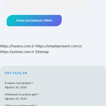
https://hazera.com.tr
https://simplepresent.com.tr
https://avimer.com.tr
Sitemap
SIDEBAR
SON YAZILAR
8 rakamı neyi gösterir ?
Ağustos 10, 2026
Mukayyed ne anlama gelir ?
Ağustos 10, 2026
TTK bursu kimlere verilir ?