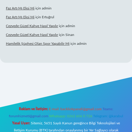
Faz Artı Mı Eksi Mi
için
admin
Faz Artı Mı Eksi Mi
için
Ertuğrul
Cezvede Güzel Kahve Nasıl Yapılır
için
admin
Cezvede Güzel Kahve Nasıl Yapılır
için
Sinan
Hamilelik Şüphesi Olan Spor Yapabilir Mi
için
admin
/betci.co/
ilbet
ilbet.casino
ilbet.online
betexper
betexper.xyz
elexbet
Reklam ve İletişim:
E-mail:
backlinkpaneli@gmail.com
Teams:
forumhizmeti@gmail.com
Whatsapp: 0262 606 0 726
Telegram: @karabul
Yasal Uyarı:
Sitemiz, 5651 Sayılı Kanun gereğince Bilgi Teknolojileri ve
İletişim Kurumu (BTK) tarafından onaylanmış bir Yer Sağlayıcı olarak