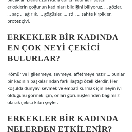
bacaklar. Daha uzun iddia edilen kadınları seven
erkeklerin çoğunun kadınları bildiğini biliyoruz. … gözler.
… saç … ağırlık. … göğüsler. … stil. … sahte kirpikler,
protez çivi.
ERKEKLER BIR KADINDA
EN ÇOK NEYI ÇEKICI
BULURLAR?
Kömür ve ilgilenmeye, sevmeye, affetmeye hazır … bunlar
bir kadının başkalarından farklılaştığı özelliklerdir. Her
koşulda dünyayı sevmek ve empati kurmak için neyin iyi
olduğunu görmek için, onları görünüşlerinden bağımsız
olarak çekici kılan şeyler.
ERKEKLER BIR KADINDA
NELERDEN ETKILENIR?