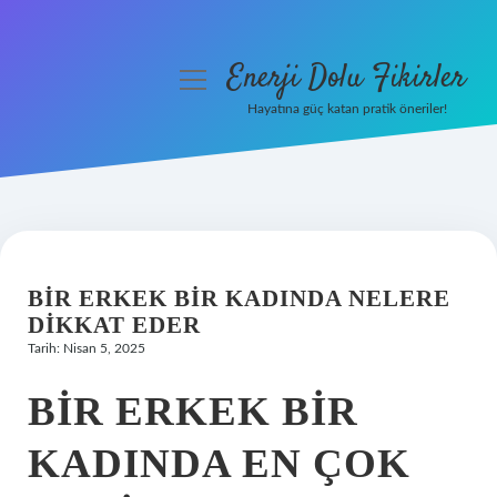
Enerji Dolu Fikirler
menüyü
aç
Hayatına güç katan pratik öneriler!
Anasayfa
Gizlilik Politikası
Yasal Uyarı
BIR ERKEK BIR KADINDA NELERE
Hakkımızda
DIKKAT EDER
Tarih: Nisan 5, 2025
BIR ERKEK BIR
KADINDA EN ÇOK