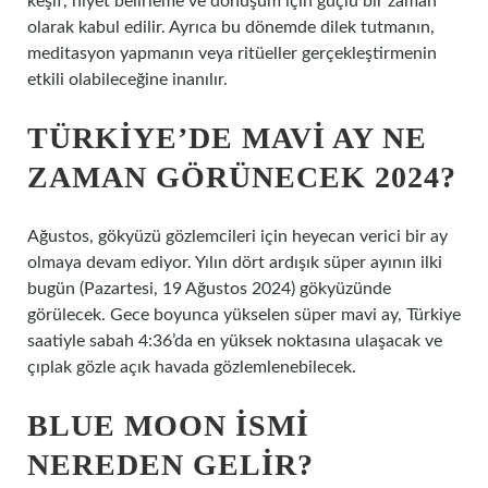
keşif, niyet belirleme ve dönüşüm için güçlü bir zaman
olarak kabul edilir. Ayrıca bu dönemde dilek tutmanın,
meditasyon yapmanın veya ritüeller gerçekleştirmenin
etkili olabileceğine inanılır.
TÜRKIYE’DE MAVI AY NE
ZAMAN GÖRÜNECEK 2024?
Ağustos, gökyüzü gözlemcileri için heyecan verici bir ay
olmaya devam ediyor. Yılın dört ardışık süper ayının ilki
bugün (Pazartesi, 19 Ağustos 2024) gökyüzünde
görülecek. Gece boyunca yükselen süper mavi ay, Türkiye
saatiyle sabah 4:36’da en yüksek noktasına ulaşacak ve
çıplak gözle açık havada gözlemlenebilecek.
BLUE MOON ISMI
NEREDEN GELIR?