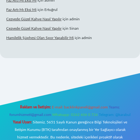
Faz Artı Mı Eksi Mi
için
admin
Faz Artı Mı Eksi Mi
için
Ertuğrul
Cezvede Güzel Kahve Nasıl Yapılır
için
admin
Cezvede Güzel Kahve Nasıl Yapılır
için
Sinan
Hamilelik Şüphesi Olan Spor Yapabilir Mi
için
admin
://betci.co/
ilbet
ilbet.casino
ilbet.online
betexper
betexper.xyz
elex
Reklam ve İletişim:
E-mail:
backlinkpaneli@gmail.com
Teams:
forumhizmeti@gmail.com
Whatsapp: 0262 606 0 726
Telegram: @karabul
Yasal Uyarı:
Sitemiz, 5651 Sayılı Kanun gereğince Bilgi Teknolojileri ve
İletişim Kurumu (BTK) tarafından onaylanmış bir Yer Sağlayıcı olarak
hizmet vermektedir. Bu nedenle, sitedeki içerikleri proaktif olarak