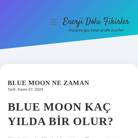
Enerji Dolu Fikirler
menüyü
aç
Hayatına güç katan pratik öneriler!
Anasayfa
Gizlilik Politikası
Yasal Uyarı
BLUE MOON NE ZAMAN
Hakkımızda
Tarih: Kasım 27, 2024
BLUE MOON KAÇ
YILDA BIR OLUR?