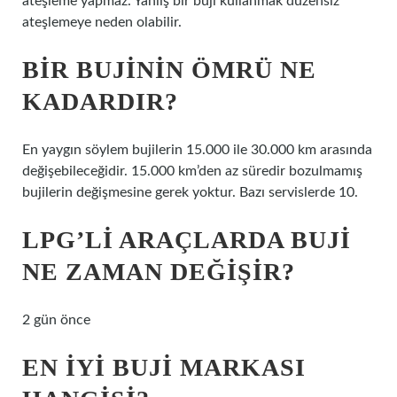
ateşleme yapmaz. Yanlış bir buji kullanmak düzensiz
ateşlemeye neden olabilir.
BIR BUJININ ÖMRÜ NE
KADARDIR?
En yaygın söylem bujilerin 15.000 ile 30.000 km arasında
değişebileceğidir. 15.000 km’den az süredir bozulmamış
bujilerin değişmesine gerek yoktur. Bazı servislerde 10.
LPG’LI ARAÇLARDA BUJI
NE ZAMAN DEĞIŞIR?
2 gün önce
EN IYI BUJI MARKASI