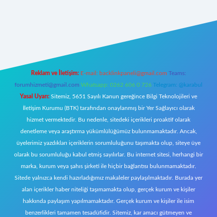
://betci.co/
ilbet
ilbet.casino
ilbet.online
betexper
betexper.xyz
elex
Reklam ve İletişim:
E-mail:
backlinkpaneli@gmail.com
Teams:
forumhizmeti@gmail.com
Whatsapp: 0262 606 0 726
Telegram: @karabul
Yasal Uyarı:
Sitemiz, 5651 Sayılı Kanun gereğince Bilgi Teknolojileri ve
İletişim Kurumu (BTK) tarafından onaylanmış bir Yer Sağlayıcı olarak
hizmet vermektedir. Bu nedenle, sitedeki içerikleri proaktif olarak
denetleme veya araştırma yükümlülüğümüz bulunmamaktadır. Ancak,
üyelerimiz yazdıkları içeriklerin sorumluluğunu taşımakta olup, siteye üye
olarak bu sorumluluğu kabul etmiş sayılırlar. Bu internet sitesi, herhangi bir
marka, kurum veya şahıs şirketi ile hiçbir bağlantısı bulunmamaktadır.
Sitede yalnızca kendi hazırladığımız makaleler paylaşılmaktadır. Burada yer
alan içerikler haber niteliği taşımamakta olup, gerçek kurum ve kişiler
hakkında paylaşım yapılmamaktadır. Gerçek kurum ve kişiler ile isim
benzerlikleri tamamen tesadüfidir. Sitemiz, kar amacı gütmeyen ve