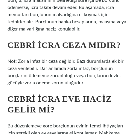
Borçlu, icra makamının belirlediği süre içinde borcunu
ödemezse, icra takibi devam eder. Bu aşamada, icra
memurları borçlunun malvarlığına el koymak için
tedbirler alır. Borçlunun banka hesaplarına, maaşına veya
diğer malvarlığına haciz konulabilir.
CEBRI ICRA CEZA MIDIR?
Not: Zorla infaz bir ceza değildir. Bazı durumlarda ek bir
ceza verilebilir. Dar anlamda zorla infaz, borçlunun
borçlarını ödememe zorunluluğu veya borçlarını devlet
gücüyle zorla ödeme zorunluluğudur.
CEBRI ICRA EVE HACIZ
GELIR MI?
Bu düzenlemeye göre borçlunun evinin temel ihtiyaçları
için gerekli olan ev eşyalarına el konulamaz. Mahkeme