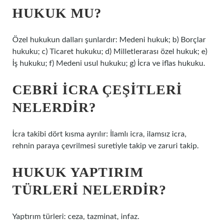
HUKUK MU?
Özel hukukun dalları şunlardır: Medeni hukuk; b) Borçlar
hukuku; c) Ticaret hukuku; d) Milletlerarası özel hukuk; e)
İş hukuku; f) Medeni usul hukuku; g) İcra ve iflas hukuku.
CEBRI ICRA ÇEŞITLERI
NELERDIR?
İcra takibi dört kısma ayrılır: İlamlı icra, ilamsız icra,
rehnin paraya çevrilmesi suretiyle takip ve zaruri takip.
HUKUK YAPTIRIM
TÜRLERI NELERDIR?
Yaptırım türleri: ceza, tazminat, infaz.