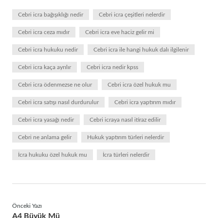
Cebri icra bağışıklığı nedir
Cebri icra çeşitleri nelerdir
Cebri icra ceza mıdır
Cebri icra eve haciz gelir mi
Cebri icra hukuku nedir
Cebri icra ile hangi hukuk dalı ilgilenir
Cebri icra kaça ayrılır
Cebri icra nedir kpss
Cebri icra ödenmezse ne olur
Cebri icra özel hukuk mu
Cebri icra satışı nasıl durdurulur
Cebri icra yaptırım mıdır
Cebri icra yasağı nedir
Cebri icraya nasıl itiraz edilir
Cebri ne anlama gelir
Hukuk yaptırım türleri nelerdir
İcra hukuku özel hukuk mu
İcra türleri nelerdir
Önceki Yazı
A4 Büyük Mü