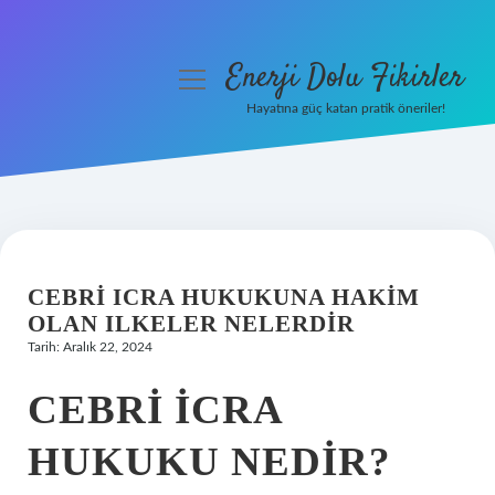
Enerji Dolu Fikirler
menüyü
aç
Hayatına güç katan pratik öneriler!
Anasayfa
Gizlilik Politikası
Yasal Uyarı
CEBRI ICRA HUKUKUNA HAKIM
Hakkımızda
OLAN ILKELER NELERDIR
Tarih: Aralık 22, 2024
CEBRI ICRA
HUKUKU NEDIR?