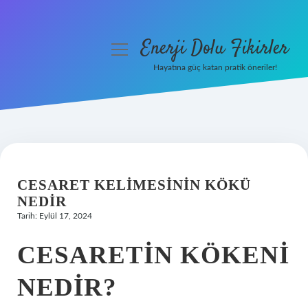
Enerji Dolu Fikirler
menüyü
aç
Hayatına güç katan pratik öneriler!
Anasayfa
Gizlilik Politikası
Yasal Uyarı
CESARET KELIMESININ KÖKÜ
Hakkımızda
NEDIR
Tarih: Eylül 17, 2024
CESARETIN KÖKENI
NEDIR?