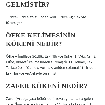
GELMIŞTIR?
Türkçe-Türkçe et- fiilinden Yeni Türkçe +gIn ekiyle
türemiştir.
ÖFKE KELIMESININ
KÖKENI NEDIR?
Öfke – İngilizce Sözlük. Eski Türkçe öpke “1. “Akciğer, 2.
Öfke, hiddet” kelimesinden türemiştir. Bu kelime, Eski
Türkçe öp – “öpmek, yutmak, aniden solumak” fiilinden,
Eski Türkçe +gA ekiyle türemiştir.
ZAFER KÖKENI NEDIR?
Zafer (Arapça ظفر kökünden) veya aynı anlama gelen
zafer (İngilizce: Victory, Latince Victoria kökünden), bir