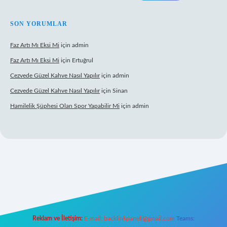
SON YORUMLAR
Faz Artı Mı Eksi Mi
için
admin
Faz Artı Mı Eksi Mi
için
Ertuğrul
Cezvede Güzel Kahve Nasıl Yapılır
için
admin
Cezvede Güzel Kahve Nasıl Yapılır
için
Sinan
Hamilelik Şüphesi Olan Spor Yapabilir Mi
için
admin
ps://betci.co/
ilbet
ilbet.casino
ilbet.online
betexper
betexper.xyz
ele
Reklam ve İletişim:
E-mail:
backlinkpaneli@gmail.com
Teams: