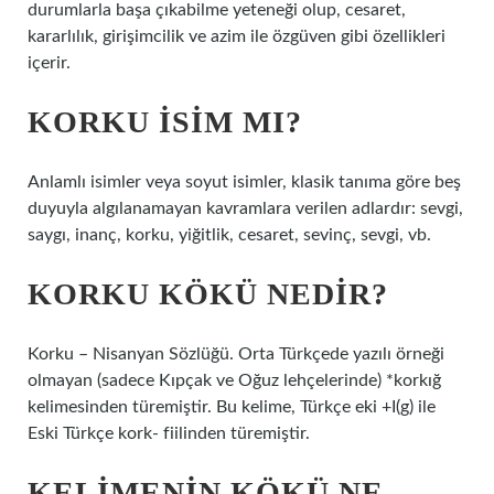
durumlarla başa çıkabilme yeteneği olup, cesaret,
kararlılık, girişimcilik ve azim ile özgüven gibi özellikleri
içerir.
KORKU ISIM MI?
Anlamlı isimler veya soyut isimler, klasik tanıma göre beş
duyuyla algılanamayan kavramlara verilen adlardır: sevgi,
saygı, inanç, korku, yiğitlik, cesaret, sevinç, sevgi, vb.
KORKU KÖKÜ NEDIR?
Korku – Nisanyan Sözlüğü. Orta Türkçede yazılı örneği
olmayan (sadece Kıpçak ve Oğuz lehçelerinde) *korkığ
kelimesinden türemiştir. Bu kelime, Türkçe eki +I(g) ile
Eski Türkçe kork- fiilinden türemiştir.
KELIMENIN KÖKÜ NE