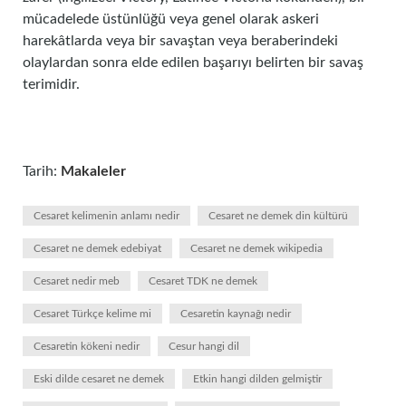
mücadelede üstünlüğü veya genel olarak askeri
harekâtlarda veya bir savaştan veya beraberindeki
olaylardan sonra elde edilen başarıyı belirten bir savaş
terimidir.
Tarih:
Makaleler
Cesaret kelimenin anlamı nedir
Cesaret ne demek din kültürü
Cesaret ne demek edebiyat
Cesaret ne demek wikipedia
Cesaret nedir meb
Cesaret TDK ne demek
Cesaret Türkçe kelime mi
Cesaretin kaynağı nedir
Cesaretin kökeni nedir
Cesur hangi dil
Eski dilde cesaret ne demek
Etkin hangi dilden gelmiştir