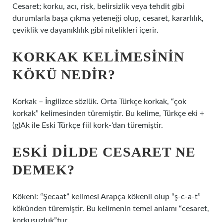
Cesaret; korku, acı, risk, belirsizlik veya tehdit gibi
durumlarla başa çıkma yeteneği olup, cesaret, kararlılık,
çeviklik ve dayanıklılık gibi nitelikleri içerir.
KORKAK KELIMESININ
KÖKÜ NEDIR?
Korkak – İngilizce sözlük. Orta Türkçe korkak, “çok
korkak” kelimesinden türemiştir. Bu kelime, Türkçe eki +
(g)Ak ile Eski Türkçe fiil kork-‘dan türemiştir.
ESKI DILDE CESARET NE
DEMEK?
Kökeni: “Şecaat” kelimesi Arapça kökenli olup “ş-c-a-t”
kökünden türemiştir. Bu kelimenin temel anlamı “cesaret,
korkusuzluk”tur.