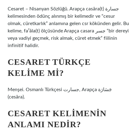
Cesaret – Nisanyan Sözlüğü. Arapça casāra(t) جسارة
kelimesinden ödünç alınmış bir kelimedir ve “cesur
olmak, cüretkarlık” anlamına gelen csr kökünden gelir. Bu
kelime, faˁāla(t) ölçüsünde Arapça casara جسر “bir dereyi
veya vadiyi geçmek, risk almak, cüret etmek” fiilinin
infinitif halidir.
CESARET TÜRKÇE
KELIME MI?
Menşei. Osmanlı Türkçesi جسارت‎, Arapça جَسَارَة‎
(cesāra).
CESARET KELIMENIN
ANLAMI NEDIR?