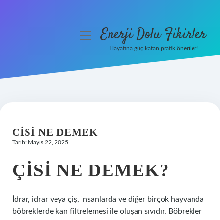
Enerji Dolu Fikirler
menüyü
aç
Hayatına güç katan pratik öneriler!
Anasayfa
Gizlilik Politikası
Yasal Uyarı
CISI NE DEMEK
Hakkımızda
Tarih: Mayıs 22, 2025
ÇISI NE DEMEK?
İdrar, idrar veya çiş, insanlarda ve diğer birçok hayvanda
böbreklerde kan filtrelemesi ile oluşan sıvıdır. Böbrekler