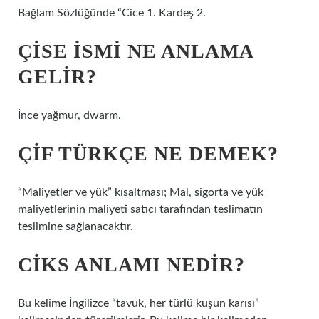
Bağlam Sözlüğünde “Cice 1. Kardeş 2.
ÇISE ISMI NE ANLAMA
GELIR?
İnce yağmur, dwarm.
ÇIF TÜRKÇE NE DEMEK?
“Maliyetler ve yük” kısaltması; Mal, sigorta ve yük
maliyetlerinin maliyeti satıcı tarafından teslimatın
teslimine sağlanacaktır.
CIKS ANLAMI NEDIR?
Bu kelime İngilizce “tavuk, her türlü kuşun karısı”