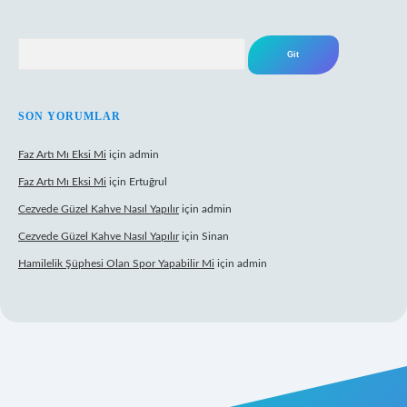
Arama
SON YORUMLAR
Faz Artı Mı Eksi Mi
için
admin
Faz Artı Mı Eksi Mi
için
Ertuğrul
Cezvede Güzel Kahve Nasıl Yapılır
için
admin
Cezvede Güzel Kahve Nasıl Yapılır
için
Sinan
Hamilelik Şüphesi Olan Spor Yapabilir Mi
için
admin
lı