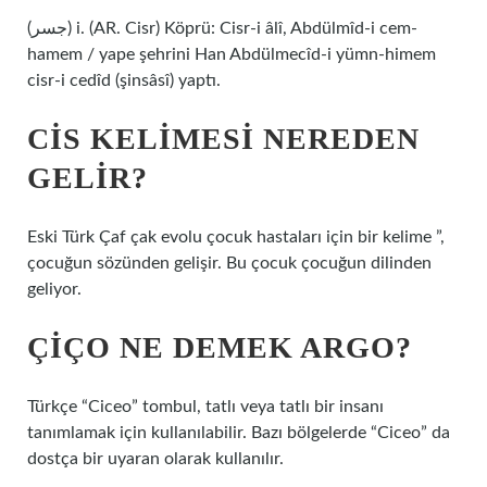
(ﺟﺴﺮ) i. (AR. Cisr) Köprü: Cisr-i âlî, Abdülmîd-i cem-
hamem / yape şehrini Han Abdülmecîd-i yümn-himem
cisr-i cedîd (şinsâsî) yaptı.
CIS KELIMESI NEREDEN
GELIR?
Eski Türk Çaf çak evolu çocuk hastaları için bir kelime ”,
çocuğun sözünden gelişir. Bu çocuk çocuğun dilinden
geliyor.
ÇIÇO NE DEMEK ARGO?
Türkçe “Ciceo” tombul, tatlı veya tatlı bir insanı
tanımlamak için kullanılabilir. Bazı bölgelerde “Ciceo” da
dostça bir uyaran olarak kullanılır.