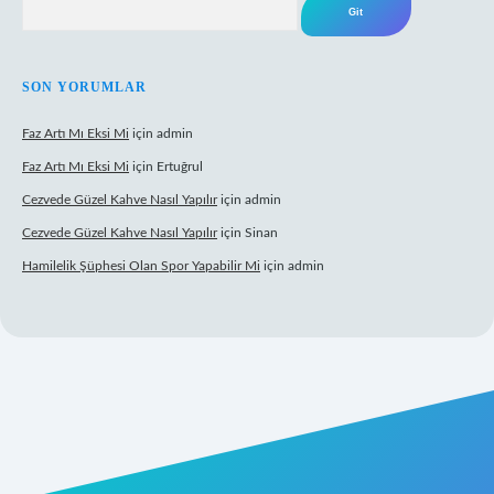
SON YORUMLAR
Faz Artı Mı Eksi Mi
için
admin
Faz Artı Mı Eksi Mi
için
Ertuğrul
Cezvede Güzel Kahve Nasıl Yapılır
için
admin
Cezvede Güzel Kahve Nasıl Yapılır
için
Sinan
Hamilelik Şüphesi Olan Spor Yapabilir Mi
için
admin
://betci.co/
ilbet
ilbet.casino
ilbet.online
betexper
betexper.xyz
elex