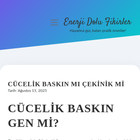
Enerji Dolu Fikirler
menüyü
aç
Hayatına güç katan pratik öneriler!
Anasayfa
Gizlilik Politikası
Yasal Uyarı
CÜCELIK BASKIN MI ÇEKINIK MI
Hakkımızda
Tarih: Ağustos 15, 2025
CÜCELIK BASKIN
GEN MI?