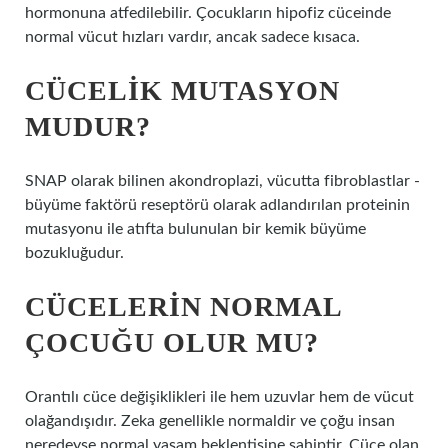
hormonuna atfedilebilir. Çocukların hipofiz cüceinde
normal vücut hızları vardır, ancak sadece kısaca.
CÜCELIK MUTASYON
MUDUR?
SNAP olarak bilinen akondroplazi, vücutta fibroblastlar -
büyüme faktörü reseptörü olarak adlandırılan proteinin
mutasyonu ile atıfta bulunulan bir kemik büyüme
bozukluğudur.
CÜCELERIN NORMAL
ÇOCUĞU OLUR MU?
Orantılı cüce değişiklikleri ile hem uzuvlar hem de vücut
olağandışıdır. Zeka genellikle normaldir ve çoğu insan
neredeyse normal yaşam beklentisine sahiptir. Cüce olan