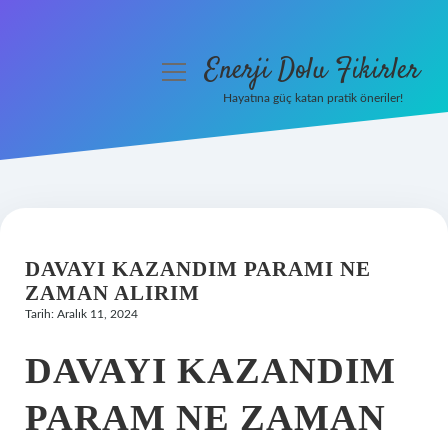
Enerji Dolu Fikirler
menüyü
aç
Hayatına güç katan pratik öneriler!
Anasayfa
Gizlilik Politikası
Yasal Uyarı
DAVAYI KAZANDIM PARAMI NE
Hakkımızda
ZAMAN ALIRIM
Tarih: Aralık 11, 2024
DAVAYI KAZANDIM
PARAM NE ZAMAN