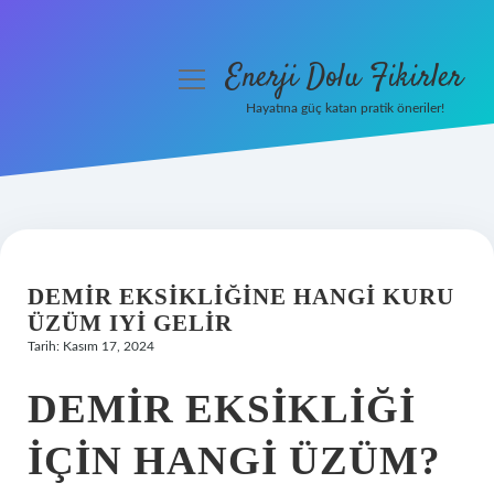
Enerji Dolu Fikirler
menüyü
aç
Hayatına güç katan pratik öneriler!
Anasayfa
Gizlilik Politikası
Yasal Uyarı
DEMIR EKSIKLIĞINE HANGI KURU
Hakkımızda
ÜZÜM IYI GELIR
Tarih: Kasım 17, 2024
DEMIR EKSIKLIĞI
IÇIN HANGI ÜZÜM?