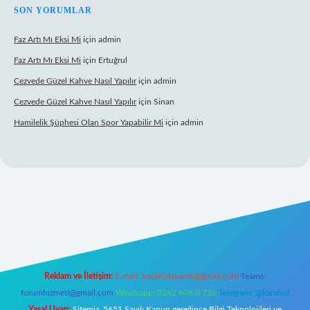
SON YORUMLAR
Faz Artı Mı Eksi Mi
için
admin
Faz Artı Mı Eksi Mi
için
Ertuğrul
Cezvede Güzel Kahve Nasıl Yapılır
için
admin
Cezvede Güzel Kahve Nasıl Yapılır
için
Sinan
Hamilelik Şüphesi Olan Spor Yapabilir Mi
için
admin
://betci.co/
ilbet
ilbet.casino
ilbet.online
betexper
betexper.xyz
elex
Reklam ve İletişim:
E-mail:
backlinkpaneli@gmail.com
Teams:
forumhizmeti@gmail.com
Whatsapp: 0262 606 0 726
Telegram: @karabul
Yasal Uyarı:
Sitemiz, 5651 Sayılı Kanun gereğince Bilgi Teknolojileri ve