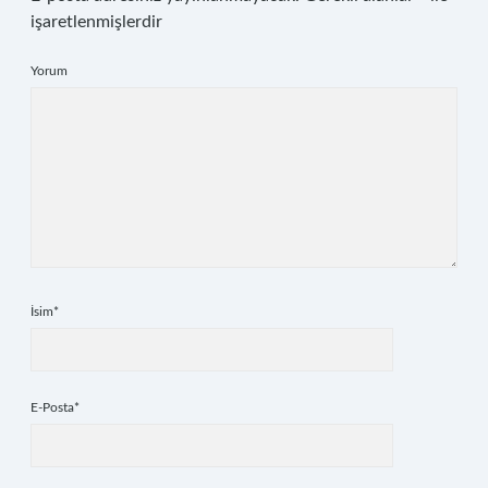
işaretlenmişlerdir
Yorum
İsim*
E-Posta*