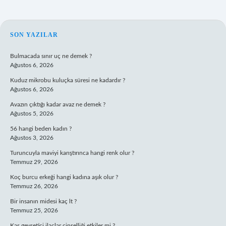
SIDEBAR
SON YAZILAR
Bulmacada sınır uç ne demek ?
Ağustos 6, 2026
Kuduz mikrobu kuluçka süresi ne kadardır ?
Ağustos 6, 2026
Avazın çıktığı kadar avaz ne demek ?
Ağustos 5, 2026
56 hangi beden kadın ?
Ağustos 3, 2026
Turuncuyla maviyi karıştırınca hangi renk olur ?
Temmuz 29, 2026
Koç burcu erkeği hangi kadına aşık olur ?
Temmuz 26, 2026
Bir insanın midesi kaç lt ?
Temmuz 25, 2026
Kas gevşetici ilaçlar cinselliği etkiler mi ?