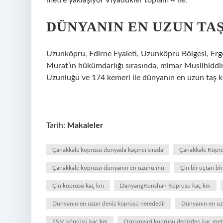
metre yaklaşıyor Viyadükler toplam 4 ile.
DÜNYANIN EN UZUN TA
Uzunköpru, Edirne Eyaleti, Uzunköpru Bölgesi, Erge
Murat’ın hükümdarlığı sırasında, mimar Muslihiddi
Uzunluğu ve 174 kemeri ile dünyanın en uzun taş 
Tarih:
Makaleler
Çanakkale köprüsü dünyada kaçıncı sırada
Çanakkale Köpr
Çanakkale köprüsü dünyanın en uzunu mu
Çin bir uçtan bi
Çin köprüsü kaç km
DanyangKunshan Köprüsü kaç km
Dünyanın en uzun deniz köprüsü nerededir
Dünyanın en uz
FSM köprüsü kaç km
Osmangazi köprüsü denizden kaç met