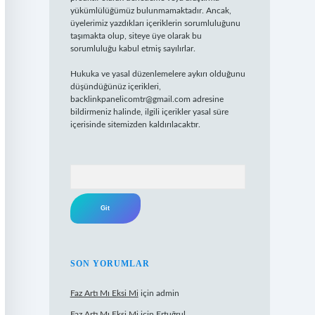
yükümlülüğümüz bulunmamaktadır. Ancak,
üyelerimiz yazdıkları içeriklerin sorumluluğunu
taşımakta olup, siteye üye olarak bu
sorumluluğu kabul etmiş sayılırlar.
Hukuka ve yasal düzenlemelere aykırı olduğunu
düşündüğünüz içerikleri,
backlinkpanelicomtr@gmail.com
adresine
bildirmeniz halinde, ilgili içerikler yasal süre
içerisinde sitemizden kaldırılacaktır.
Arama
SON YORUMLAR
Faz Artı Mı Eksi Mi
için
admin
Faz Artı Mı Eksi Mi
için
Ertuğrul