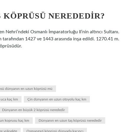
Ş KÖPRÜSÜ NEREDEDIR?
n Nehri’ndeki Osmanlı İmparatorluğu II’nin altıncı Sultanı.
n tarafından 1427 ve 1443 arasında inşa edildi. 1270.41 m.
köprüsüdür.
üsü dünyanın en uzun köprüsü mü
r uca kaç km
Çin dünyanın en uzun otoyolu kaç km
Dünyanın en büyük 2 köprüsü nerededir
un koprusu kaç km
Dünyanın en uzun taş köprüsü nerededir
re yüksekte
Osmangazi köprüsü dünyada kaçıncı