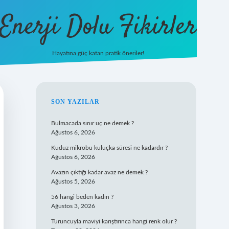
Enerji Dolu Fikirler
Hayatına güç katan pratik öneriler!
https://b
SIDEBAR
SON YAZILAR
Bulmacada sınır uç ne demek ?
Ağustos 6, 2026
Kuduz mikrobu kuluçka süresi ne kadardır ?
Ağustos 6, 2026
Avazın çıktığı kadar avaz ne demek ?
Ağustos 5, 2026
56 hangi beden kadın ?
Ağustos 3, 2026
Turuncuyla maviyi karıştırınca hangi renk olur ?