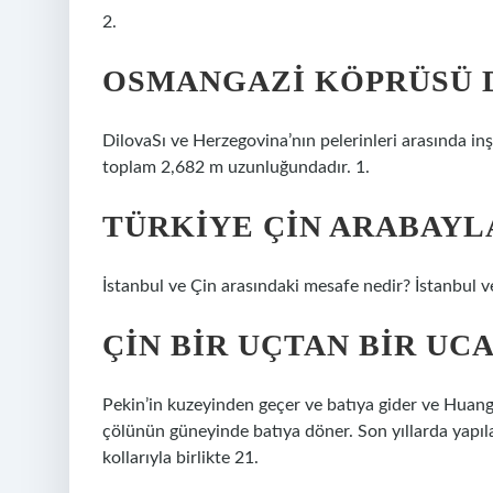
2.
OSMANGAZI KÖPRÜSÜ 
DilovaSı ve Herzegovina’nın pelerinleri arasında inşa
toplam 2,682 m uzunluğundadır. 1.
TÜRKIYE ÇIN ARABAYL
İstanbul ve Çin arasındaki mesafe nedir? İstanbul v
ÇIN BIR UÇTAN BIR UC
Pekin’in kuzeyinden geçer ve batıya gider ve Huang
çölünün güneyinde batıya döner. Son yıllarda yapıl
kollarıyla birlikte 21.