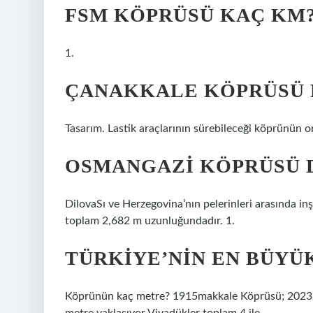
FSM KÖPRÜSÜ KAÇ KM
1.
ÇANAKKALE KÖPRÜSÜ 
Tasarım. Lastik araçlarının sürebileceği köprünün o
OSMANGAZI KÖPRÜSÜ 
DilovaSı ve Herzegovina’nın pelerinleri arasında inşa
toplam 2,682 m uzunluğundadır. 1.
TÜRKIYE’NIN EN BÜYÜ
Köprünün kaç metre? 1915makkale Köprüsü; 2023 me