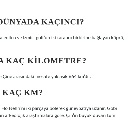
DÜNYADA KAÇINCI?
 edilen ve Izmit -golf’un iki tarafını birbirine bağlayan köprü,
A KAÇ KILOMETRE?
e Çine arasındaki mesafe yaklaşık 664 km’dir.
A KAÇ KM?
 Ho Nehri’ni iki parçaya bölerek güneybatıya uzanır. Gobi
an arkeolojik araştırmalara göre, Çin’in büyük duvarı tüm