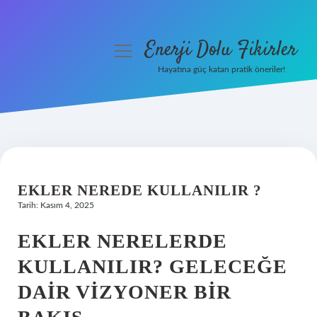
Enerji Dolu Fikirler
menüyü
aç
Hayatına güç katan pratik öneriler!
Anasayfa
Gizlilik Politikası
Yasal Uyarı
EKLER NEREDE KULLANILIR ?
Hakkımızda
Tarih: Kasım 4, 2025
EKLER NERELERDE
KULLANILIR? GELECEĞE
DAIR VIZYONER BIR