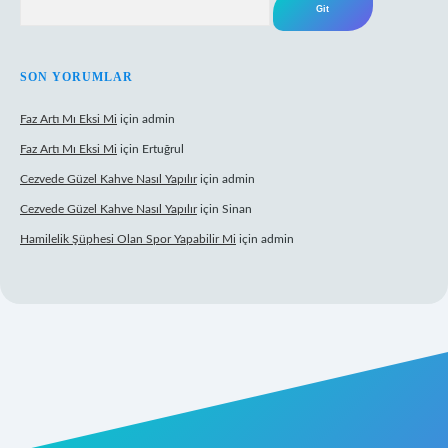
SON YORUMLAR
Faz Artı Mı Eksi Mi
için
admin
Faz Artı Mı Eksi Mi
için
Ertuğrul
Cezvede Güzel Kahve Nasıl Yapılır
için
admin
Cezvede Güzel Kahve Nasıl Yapılır
için
Sinan
Hamilelik Şüphesi Olan Spor Yapabilir Mi
için
admin
ps://betci.co/
ilbet
ilbet.casino
ilbet.online
betexper
betexper.xyz
el