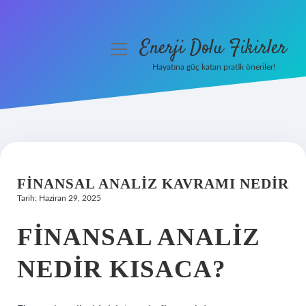
Enerji Dolu Fikirler
menüyü
aç
Hayatına güç katan pratik öneriler!
Anasayfa
Gizlilik Politikası
Yasal Uyarı
FINANSAL ANALIZ KAVRAMI NEDIR
Hakkımızda
Tarih: Haziran 29, 2025
FINANSAL ANALIZ
NEDIR KISACA?