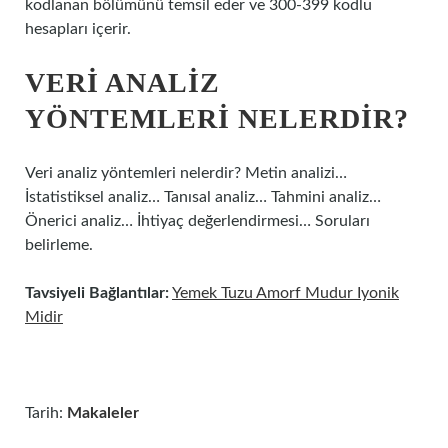
kodlanan bölümünü temsil eder ve 300-399 kodlu
hesapları içerir.
VERI ANALIZ
YÖNTEMLERI NELERDIR?
Veri analiz yöntemleri nelerdir? Metin analizi…
İstatistiksel analiz… Tanısal analiz… Tahmini analiz…
Önerici analiz… İhtiyaç değerlendirmesi… Soruları
belirleme.
Tavsiyeli Bağlantılar:
Yemek Tuzu Amorf Mudur Iyonik
Midir
Tarih:
Makaleler