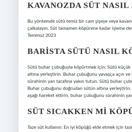
KAVANOZDA SÜT NASIL
Bu yöntemde sütü temiz bir cam şişeye veya kavanoz
çalkalayın. Süt tamamen köpürene kadar işleme dev
Temmuz 2023
BARISTA SÜTÜ NASIL 
Sütü buhar çubuğuyla köpürtmek için: Sütü küçük
altına yerleştirin. Buhar çubuğunu yavaşça açın ve 
sürahinin yan tarafına yakın tutun. Sütü buhar çu
Buhar çubuğunu doğrudan sütün altına yerleştirin.
aşağı hareket ettirin, buhar çubuğunu sürahinin yan
SÜT SICAKKEN MI KÖP
Taze süt kullanın: En iyi köpüğü elde etmek için ta