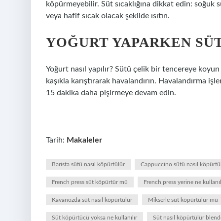
köpürmeyebilir. Süt sıcaklığına dikkat edin: soğuk
veya hafif sıcak olacak şekilde ısıtın.
YOĞURT YAPARKEN SÜT
Yoğurt nasıl yapılır? Sütü çelik bir tencereye koyu
kaşıkla karıştırarak havalandırın. Havalandırma iş
15 dakika daha pişirmeye devam edin.
Tarih:
Makaleler
Barista sütü nasıl köpürtülür
Cappuccino sütü nasıl köpürtü
French press süt köpürtür mü
French press yerine ne kullanıl
Kavanozda süt nasıl köpürtülür
Mikserle süt köpürtülür mü
Süt köpürtücü yoksa ne kullanılır
Süt nasıl köpürtülür blend