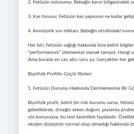
2. Fetüsün solunumu: Bebeğin karın bölgesindeki s
3. Kas tonusu: Fetüsün kas yapısının ne kadar gelişti
4. Amniyotik sıvı miktarı: Bebeğin etrafındaki sıvın
Her biri, fetüsün sağlığı hakkında bize belirli bilgile
“performansını” izlememize olanak tanıyor. Hangi a
Ama burada en can alıcı soru şu: Gerçekten her geb
Biyofizik Profilin Güçlü Yönleri
1. Fetüsün Durumu Hakkında Derinlemesine Bir 
Biyofizik profil, belirli bir risk durumu varsa, fetüsün 
gebeliklerde, örneğin erken doğum, plasenta proble
söz konusuysa, bu test kesinlikle faydalıdır. Özelli
oksijen düzeyinin normal olup olmadığı hakkında öne