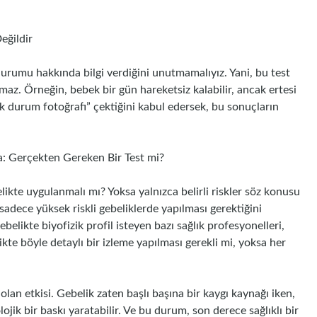
eğildir
 durumu hakkında bilgi verdiğini unutmamalıyız. Yani, bu test
tmaz. Örneğin, bebek bir gün hareketsiz kalabilir, ancak ertesi
nlık durum fotoğrafı” çektiğini kabul edersek, bu sonuçların
a: Gerçekten Gereken Bir Test mi?
elikte uygulanmalı mı? Yoksa yalnızca belirli riskler söz konusu
sadece yüksek riskli gebeliklerde yapılması gerektiğini
ikte biyofizik profil isteyen bazı sağlık profesyonelleri,
te böyle detaylı bir izleme yapılması gerekli mi, yoksa her
olan etkisi. Gebelik zaten başlı başına bir kaygı kaynağı iken,
lojik bir baskı yaratabilir. Ve bu durum, son derece sağlıklı bir