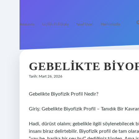
Anasayfa
Gizlilik Politikası
Yasal Uyarı
Hakkımızda
GEBELIKTE BIYOF
Tarih: Mart 26, 2026
Gebelikte Biyofizik Profil Nedir?
Giriş: Gebelikte Biyofizik Profil – Tanıdık Bir Kavr
Hadi, dürüst olalım; gebelikle ilgili söylenebilecek 
insanı biraz delirtebilir. Biyofizik profil de tam o
“vay be, harika bir şey bu!” dediğiniz türden. Ama i