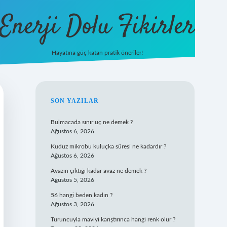
Enerji Dolu Fikirler
Hayatına güç katan pratik öneriler!
https://b
SIDEBAR
SON YAZILAR
Bulmacada sınır uç ne demek ?
Ağustos 6, 2026
Kuduz mikrobu kuluçka süresi ne kadardır ?
Ağustos 6, 2026
Avazın çıktığı kadar avaz ne demek ?
Ağustos 5, 2026
56 hangi beden kadın ?
Ağustos 3, 2026
Turuncuyla maviyi karıştırınca hangi renk olur ?