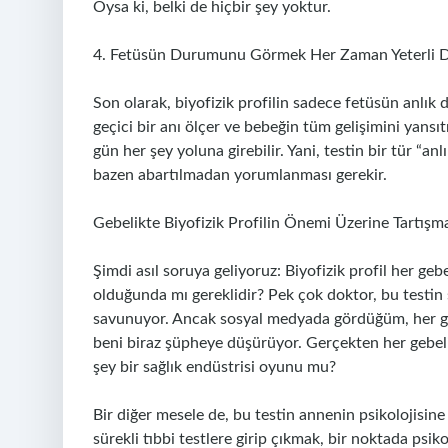
Oysa ki, belki de hiçbir şey yoktur.
4. Fetüsün Durumunu Görmek Her Zaman Yeterli D
Son olarak, biyofizik profilin sadece fetüsün anlık
geçici bir anı ölçer ve bebeğin tüm gelişimini yansı
gün her şey yoluna girebilir. Yani, testin bir tür “a
bazen abartılmadan yorumlanması gerekir.
Gebelikte Biyofizik Profilin Önemi Üzerine Tartışm
Şimdi asıl soruya geliyoruz: Biyofizik profil her geb
olduğunda mı gereklidir? Pek çok doktor, bu testin 
savunuyor. Ancak sosyal medyada gördüğüm, her gebel
beni biraz şüpheye düşürüyor. Gerçekten her gebelik
şey bir sağlık endüstrisi oyunu mu?
Bir diğer mesele de, bu testin annenin psikolojisine 
sürekli tıbbi testlere girip çıkmak, bir noktada psiko