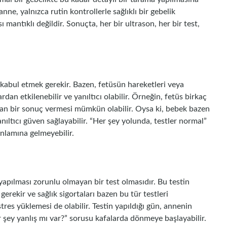
nne, yalnızca rutin kontrollerle sağlıklı bir gebelik
ı mantıklı değildir. Sonuçta, her bir ultrason, her bir test,
ı kabul etmek gerekir. Bazen, fetüsün hareketleri veya
dan etkilenebilir ve yanıltıcı olabilir. Örneğin, fetüs birkaç
yan bir sonuç vermesi mümkün olabilir. Oysa ki, bebek bazen
anıltıcı güven sağlayabilir. “Her şey yolunda, testler normal”
nlamına gelmeyebilir.
 yapılması zorunlu olmayan bir test olmasıdır. Bu testin
gerekir ve sağlık sigortaları bazen bu tür testleri
tres yüklemesi de olabilir. Testin yapıldığı gün, annenin
ir şey yanlış mı var?” sorusu kafalarda dönmeye başlayabilir.