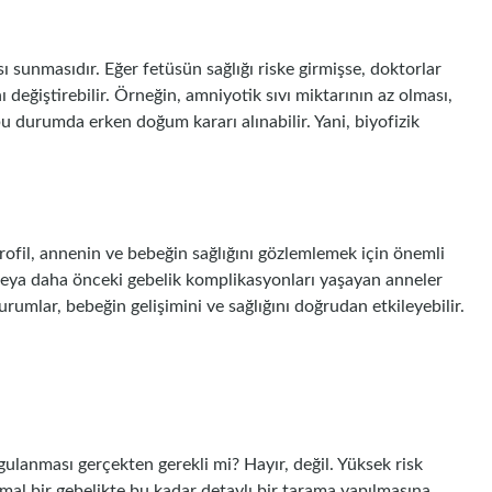
ı sunmasıdır. Eğer fetüsün sağlığı riske girmişse, doktorlar
değiştirebilir. Örneğin, amniyotik sıvı miktarının az olması,
 bu durumda erken doğum kararı alınabilir. Yani, biyofizik
profil, annenin ve bebeğin sağlığını gözlemlemek için önemli
on veya daha önceki gebelik komplikasyonları yaşayan anneler
urumlar, bebeğin gelişimini ve sağlığını doğrudan etkileyebilir.
uygulanması gerçekten gerekli mi? Hayır, değil. Yüksek risk
rmal bir gebelikte bu kadar detaylı bir tarama yapılmasına