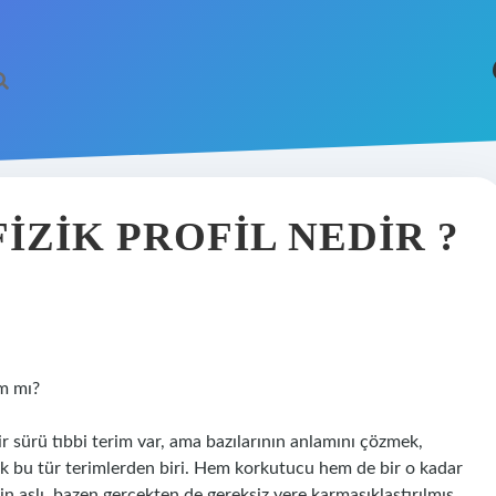
IZIK PROFIL NEDIR ?
am mı?
bir sürü tıbbi terim var, ama bazılarının anlamını çözmek,
larak bu tür terimlerden biri. Hem korkutucu hem de bir o kadar
şin aslı, bazen gerçekten de gereksiz yere karmaşıklaştırılmış