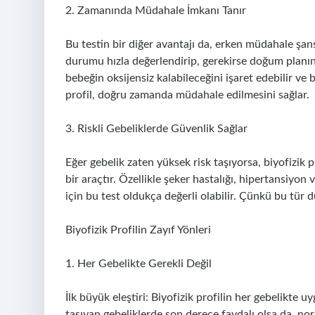
2. Zamanında Müdahale İmkanı Tanır
Bu testin bir diğer avantajı da, erken müdahale şans
durumu hızla değerlendirip, gerekirse doğum planını 
bebeğin oksijensiz kalabileceğini işaret edebilir ve
profil, doğru zamanda müdahale edilmesini sağlar.
3. Riskli Gebeliklerde Güvenlik Sağlar
Eğer gebelik zaten yüksek risk taşıyorsa, biyofizik 
bir araçtır. Özellikle şeker hastalığı, hipertansiy
için bu test oldukça değerli olabilir. Çünkü bu tür d
Biyofizik Profilin Zayıf Yönleri
1. Her Gebelikte Gerekli Değil
İlk büyük eleştiri: Biyofizik profilin her gebelikte 
taşıyan gebeliklerde son derece faydalı olsa da, no