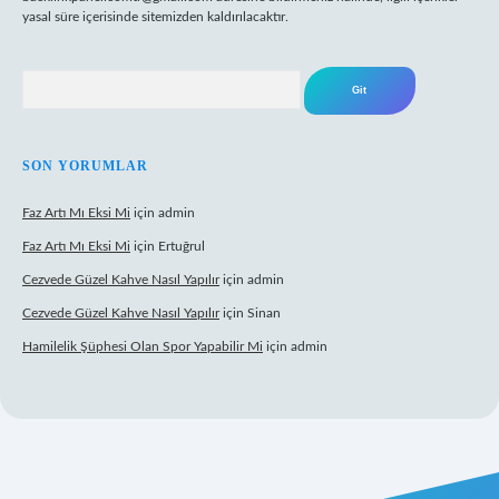
yasal süre içerisinde sitemizden kaldırılacaktır.
Arama
SON YORUMLAR
Faz Artı Mı Eksi Mi
için
admin
Faz Artı Mı Eksi Mi
için
Ertuğrul
Cezvede Güzel Kahve Nasıl Yapılır
için
admin
Cezvede Güzel Kahve Nasıl Yapılır
için
Sinan
Hamilelik Şüphesi Olan Spor Yapabilir Mi
için
admin
ps://betci.co/
ilbet
ilbet.casino
ilbet.online
betexper
betexper.xyz
ele