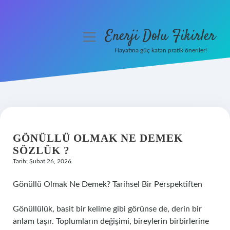
Enerji Dolu Fikirler
menüyü
aç
Hayatına güç katan pratik öneriler!
Anasayfa
Gizlilik Politikası
Yasal Uyarı
GÖNÜLLÜ OLMAK NE DEMEK
Hakkımızda
SÖZLÜK ?
Tarih: Şubat 26, 2026
Gönüllü Olmak Ne Demek? Tarihsel Bir Perspektiften
Gönüllülük, basit bir kelime gibi görünse de, derin bir
anlam taşır. Toplumların değişimi, bireylerin birbirlerine