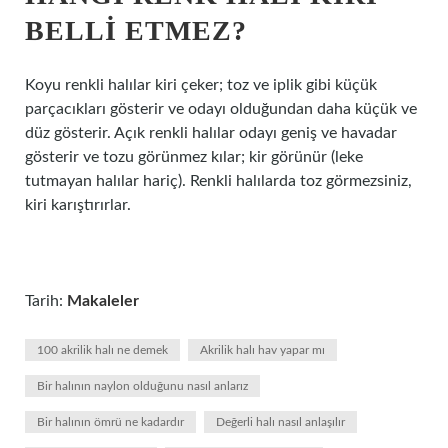
BELLI ETMEZ?
Koyu renkli halılar kiri çeker; toz ve iplik gibi küçük
parçacıkları gösterir ve odayı olduğundan daha küçük ve
düz gösterir. Açık renkli halılar odayı geniş ve havadar
gösterir ve tozu görünmez kılar; kir görünür (leke
tutmayan halılar hariç). Renkli halılarda toz görmezsiniz,
kiri karıştırırlar.
Tarih:
Makaleler
100 akrilik halı ne demek
Akrilik halı hav yapar mı
Bir halının naylon olduğunu nasıl anlarız
Bir halının ömrü ne kadardır
Değerli halı nasıl anlaşılır