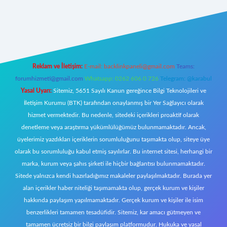
/betci.co/
ilbet
ilbet.casino
ilbet.online
betexper
betexper.xyz
elexbet
Reklam ve İletişim:
E-mail:
backlinkpaneli@gmail.com
Teams:
forumhizmeti@gmail.com
Whatsapp: 0262 606 0 726
Telegram: @karabul
Yasal Uyarı:
Sitemiz, 5651 Sayılı Kanun gereğince Bilgi Teknolojileri ve
İletişim Kurumu (BTK) tarafından onaylanmış bir Yer Sağlayıcı olarak
hizmet vermektedir. Bu nedenle, sitedeki içerikleri proaktif olarak
denetleme veya araştırma yükümlülüğümüz bulunmamaktadır. Ancak,
üyelerimiz yazdıkları içeriklerin sorumluluğunu taşımakta olup, siteye üye
olarak bu sorumluluğu kabul etmiş sayılırlar. Bu internet sitesi, herhangi bir
marka, kurum veya şahıs şirketi ile hiçbir bağlantısı bulunmamaktadır.
Sitede yalnızca kendi hazırladığımız makaleler paylaşılmaktadır. Burada yer
alan içerikler haber niteliği taşımamakta olup, gerçek kurum ve kişiler
hakkında paylaşım yapılmamaktadır. Gerçek kurum ve kişiler ile isim
benzerlikleri tamamen tesadüfidir. Sitemiz, kar amacı gütmeyen ve
tamamen ücretsiz bir bilgi paylaşım platformudur. Hukuka ve yasal