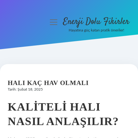
Enerji Dolu Fikirler
menüyü
aç
Hayatına güç katan pratik öneriler!
Anasayfa
Gizlilik Politikası
Yasal Uyarı
HALI KAÇ HAV OLMALI
Hakkımızda
Tarih: Şubat 18, 2025
KALITELI HALI
NASIL ANLAŞILIR?