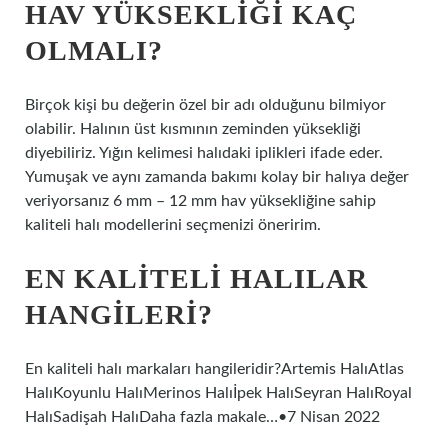
HAV YÜKSEKLIĞI KAÇ
OLMALI?
Birçok kişi bu değerin özel bir adı olduğunu bilmiyor
olabilir. Halının üst kısmının zeminden yüksekliği
diyebiliriz. Yığın kelimesi halıdaki iplikleri ifade eder.
Yumuşak ve aynı zamanda bakımı kolay bir halıya değer
veriyorsanız 6 mm – 12 mm hav yüksekliğine sahip
kaliteli halı modellerini seçmenizi öneririm.
EN KALITELI HALILAR
HANGILERI?
En kaliteli halı markaları hangileridir?Artemis HalıAtlas
HalıKoyunlu HalıMerinos Halıİpek HalıSeyran HalıRoyal
HalıSadişah HalıDaha fazla makale…•7 Nisan 2022